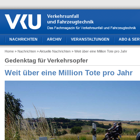
NACHRICHTEN
ARCHIV
VERANSTALTUNGEN
ABO & SER
Home
» Nachrichten
» Aktuelle Nachrichten
» Weit über eine Million Tote pro Jahr
Gedenktag für Verkehrsopfer
Weit über eine Million Tote pro Jahr