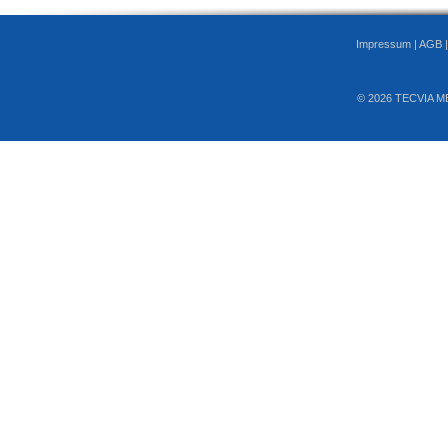
Impressum
|
AGB
© 2026 TECVIA M