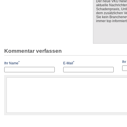
Der neue VKU Newsle
aktuelle Nachrichte
Schadenpraxis, Unfa
dem zusätzlichen V
Sie kein Branchenev
immer top informiert
Kommentar verfassen
Ih
*
*
Ihr Name
E-Mail