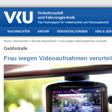
NACHRICHTEN
ARCHIV
VERANSTALTUNGEN
ABO & SER
Home
» Nachrichten
» Aktuelle Nachrichten
» Frau wegen Videoaufnahmen verurteilt
Geldstrafe
Frau wegen Videoaufnahmen verurteil