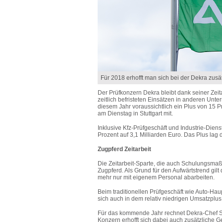
Für 2018 erhofft man sich bei der Dekra zusä
Der Prüfkonzern Dekra bleibt dank seiner Zei
zeitlich befristeten Einsätzen in anderen Un
diesem Jahr voraussichtlich ein Plus von 15 P
am Dienstag in Stuttgart mit.
Inklusive Kfz-Prüfgeschäft und Industrie-Dien
Prozent auf 3,1 Milliarden Euro. Das Plus lag
Zugpferd Zeitarbeit
Die Zeitarbeit-Sparte, die auch Schulungsmaß
Zugpferd. Als Grund für den Aufwärtstrend gil
mehr nur mit eigenem Personal abarbeiten.
Beim traditionellen Prüfgeschäft wie Auto-Hau
sich auch in dem relativ niedrigen Umsatzplus 
Für das kommende Jahr rechnet Dekra-Chef Ste
Konzern erhofft sich dabei auch zusätzliche G