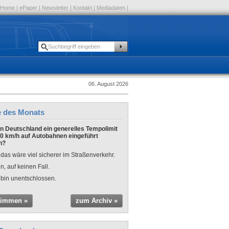
Home
|
ePaper
|
Newsletter
|
Kontakt
|
Mediadaten
|
06. August 2026
e des Monats
 in Deutschland ein generelles Tempolimit
0 km/h auf Autobahnen eingeführt
n?
 das wäre viel sicherer im Straßenverkehr.
n, auf keinen Fall.
 bin unentschlossen.
timmen »
zum Archiv »