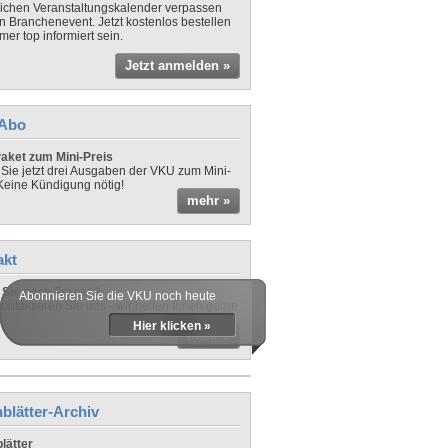
lichen Veranstaltungskalender verpassen
in Branchenevent. Jetzt kostenlos bestellen
er top informiert sein.
Jetzt anmelden »
-Abo
aket zum Mini-Preis
 Sie jetzt drei Ausgaben der VKU zum Mini-
 Keine Kündigung nötig!
mehr »
akt
Sie noch Fragen?
Abonnieren Sie die VKU noch heute
ontaktieren Sie uns - wir helfen Ihnen gerne
Hier klicken »
mehr »
blätter-Archiv
lätter