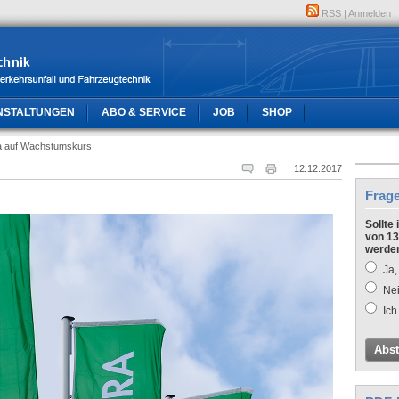
RSS
|
Anmelden
|
NSTALTUNGEN
ABO & SERVICE
JOB
SHOP
a auf Wachstumskurs
12.12.2017
Frag
Sollte
von 13
werde
Ja,
Nei
Ich
Abs