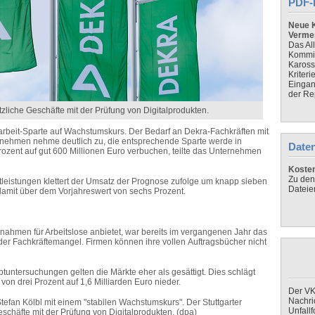
PDF-
Neue K
Verme
Das Al
Kommis
Kaross
Kriteri
Eingan
der Re
tzliche Geschäfte mit der Prüfung von Digitalprodukten.
tarbeit-Sparte auf Wachstumskurs. Der Bedarf an Dekra-Fachkräften mit
ternehmen nehme deutlich zu, die entsprechende Sparte werde in
Daten
rozent auf gut 600 Millionen Euro verbuchen, teilte das Unternehmen
Koste
Zu den
stleistungen klettert der Umsatz der Prognose zufolge um knapp sieben
Dateie
 damit über dem Vorjahreswert von sechs Prozent.
nahmen für Arbeitslose anbietet, war bereits im vergangenen Jahr das
t der Fachkräftemangel. Firmen können ihre vollen Auftragsbücher nicht
ptuntersuchungen gelten die Märkte eher als gesättigt. Dies schlägt
von drei Prozent auf 1,6 Milliarden Euro nieder.
Der VK
Nachri
fan Kölbl mit einem "stabilen Wachstumskurs". Der Stuttgarter
Unfall
eschäfte mit der Prüfung von Digitalprodukten. (dpa)