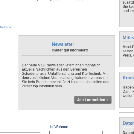
zusätz
Sie ke
und imm
Heftabo
Mini
Newsletter
Maxi-P
Immer gut informiert!
Testen
Preis.
Der neue VKU Newsletter liefert Ihnen monatlich
aktuelle Nachrichten aus den Bereichen
Schadenpraxis, Unfallforschung und Kfz-Technik. Mit
Kont
dem zusätzlichen Veranstaltungskalender verpassen
Sie kein Branchenevent. Jetzt kostenlos bestellen und
immer top informiert sein.
Haben 
Dann k
weiter!
Jetzt anmelden »
Daten
Ihr Wohnort
Datenb