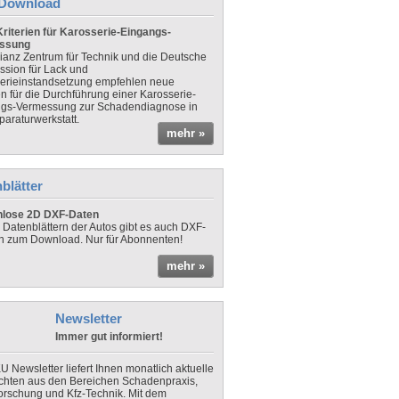
Download
riterien für Karosserie-Eingangs-
ssung
lianz Zentrum für Technik und die Deutsche
sion für Lack und
erieinstandsetzung empfehlen neue
en für die Durchführung einer Karosserie-
gs-Vermessung zur Schadendiagnose in
paraturwerkstatt.
mehr »
blätter
nlose 2D DXF-Daten
 Datenblättern der Autos gibt es auch DXF-
n zum Download. Nur für Abonnenten!
mehr »
Newsletter
Immer gut informiert!
U Newsletter liefert Ihnen monatlich aktuelle
chten aus den Bereichen Schadenpraxis,
forschung und Kfz-Technik. Mit dem