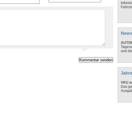
Inform
Fahrze
News
AUTOH
Tagesa
und di
Jahre
VKU au
Das ge
Ausga