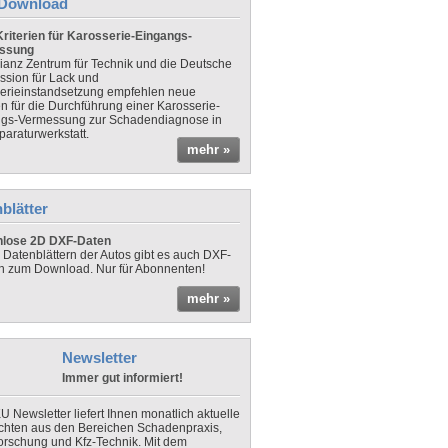
Download
riterien für Karosserie-Eingangs-
ssung
lianz Zentrum für Technik und die Deutsche
sion für Lack und
erieinstandsetzung empfehlen neue
en für die Durchführung einer Karosserie-
gs-Vermessung zur Schadendiagnose in
paraturwerkstatt.
mehr »
blätter
nlose 2D DXF-Daten
 Datenblättern der Autos gibt es auch DXF-
n zum Download. Nur für Abonnenten!
mehr »
Newsletter
Immer gut informiert!
U Newsletter liefert Ihnen monatlich aktuelle
chten aus den Bereichen Schadenpraxis,
forschung und Kfz-Technik. Mit dem