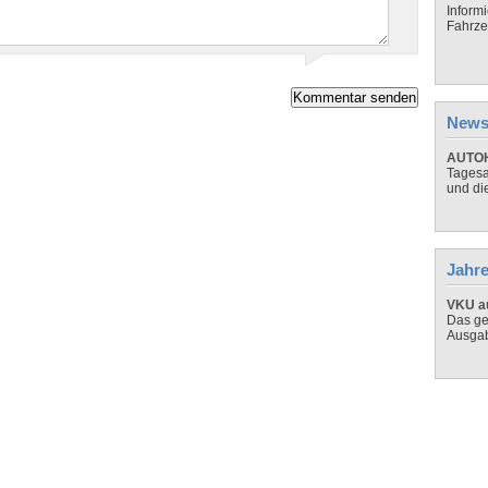
Inform
Fahrze
News
AUTOH
Tagesa
und di
Jahre
VKU au
Das ge
Ausga