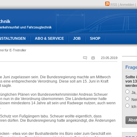
RSS
|
Anmelden
|
NSTALTUNGEN
ABO & SERVICE
JOB
SHOP
ei für E-Tretroller
23.05.2019
Frag
itte Juni zugelassen sein. Die Bundesregierung machte am Mittwoch
Sollte
ss eine entsprechende Verordnung. Diese soll am 15. Juni in Kraft
von 13
t sagte.
werde
Ja,
rünglichen Plänen von Bundesverkehrsminister Andreas Scheuer
n nun in die Verordnung übernommen. Die Länderkammer hatte
Nei
 müssen mindestens 14 Jahre alt sein und Radwege nutzen, auch wenn
Ich
.
Schutz von Fußgängern tabu. Scheuer wollte eigentlich, dass
Abs
ren dürfen. Die Bundesregierung hatte angekündigt, die Änderungen
recken - etwa von der Bushaltestelle ins Büro oder zum Geschäft ein