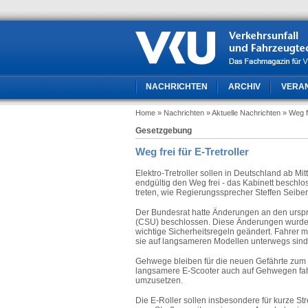
NACHRICHTEN
ARCHIV
VERA
Home
» Nachrichten
» Aktuelle Nachrichten
» Weg fr
Gesetzgebung
Weg frei für E-Tretroller
Elektro-Tretroller sollen in Deutschland ab M
endgültig den Weg frei - das Kabinett beschlo
treten, wie Regierungssprecher Steffen Seiber
Der Bundesrat hatte Änderungen an den ursp
(CSU) beschlossen. Diese Änderungen wurde
wichtige Sicherheitsregeln geändert. Fahrer
sie auf langsameren Modellen unterwegs sind
Gehwege bleiben für die neuen Gefährte zum 
langsamere E-Scooter auch auf Gehwegen fah
umzusetzen.
Die E-Roller sollen insbesondere für kurze St