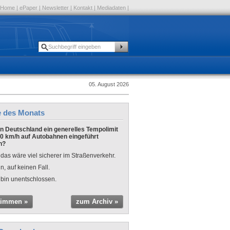
Home
|
ePaper
|
Newsletter
|
Kontakt
|
Mediadaten
|
05. August 2026
e des Monats
 in Deutschland ein generelles Tempolimit
0 km/h auf Autobahnen eingeführt
n?
 das wäre viel sicherer im Straßenverkehr.
n, auf keinen Fall.
 bin unentschlossen.
timmen »
zum Archiv »