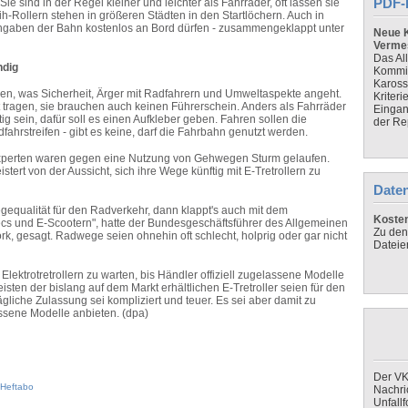
PDF-
ie sind in der Regel kleiner und leichter als Fahrräder, oft lassen sie
-Rollern stehen in größeren Städten in den Startlöchern. Auch in
 Angaben der Bahn kostenlos an Bord dürfen - zusammengeklappt unter
Neue K
Verme
Das Al
ndig
Kommis
Kaross
nken, was Sicherheit, Ärger mit Radfahrern und Umweltaspekte angeht.
Kriteri
t tragen, sie brauchen auch keinen Führerschein. Anders als Fahrräder
Eingan
ig sein, dafür soll es einen Aufkleber geben. Fahren sollen die
der Re
ahrstreifen - gibt es keine, darf die Fahrbahn genutzt werden.
experten waren gegen eine Nutzung von Gehwegen Sturm gelaufen.
tert von der Aussicht, sich ihre Wege künftig mit E-Tretrollern zu
Daten
gequalität für den Radverkehr, dann klappt's auch mit dem
Koste
s und E-Scootern", hatte der Bundesgeschäftsführer des Allgemeinen
Zu den
, gesagt. Radwege seien ohnehin oft schlecht, holprig oder gar nicht
Dateie
lektrotretrollern zu warten, bis Händler offiziell zugelassene Modelle
sten der bislang auf dem Markt erhältlichen E-Tretroller seien für den
gliche Zulassung sei kompliziert und teuer. Es sei aber damit zu
assene Modelle anbieten. (dpa)
Der VK
Heftabo
Nachri
Unfall