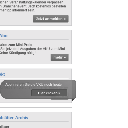
lichen Veranstaltungskalender verpassen
in Branchenevent. Jetzt kostenlos bestellen
er top informiert sein.
Jetzt anmelden »
-Abo
aket zum Mini-Preis
 Sie jetzt drei Ausgaben der VKU zum Mini-
 Keine Kündigung nötig!
mehr »
akt
Sie noch Fragen?
Abonnieren Sie die VKU noch heute
ontaktieren Sie uns - wir helfen Ihnen gerne
Hier klicken »
mehr »
blätter-Archiv
lätter