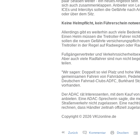
paar Straßen weiter - ein neues Angebot sein. S
sich auch zusammenklappen. Anbieter von Leih
ICEs und Intercitys sollen die Gefährte nach
oder über dem Sitz.
Keine Helmpflicht, kein Führerschein notwe
Allerdings gibt es weiterhin auch viele Bede
Einen Helm müssen die Tretroller-Fahrer nich
sollen die neuen Gefährte versicherungspflicht
Tretroller in der Regel auf Radwegen oder Radf
Fußgängervertreter und Verkehrssicherheits
Aber auch viele Radfahrer sind nun nicht begeis
teilen.
"Wir sagen: Doppelt so viel Platz und hohe We
gemeinsamen Fahren von Fahrrädern, Pedelec
Deutschen Fahrrad-Clubs ADFC, Burkhard Stork
vorhanden.
Der ADAC rät Interessenten, mit dem Kauf von E
anbieten. Eine ADAC-Sprecherin sagte, die mei
Straßenverkehr nicht zugelassen. Eine nachträ
rechnen, dass Händler zeitnah offiziell zugel
Copyright © 2026 VKUonline.de
Zurück
Kommentar
Drucken