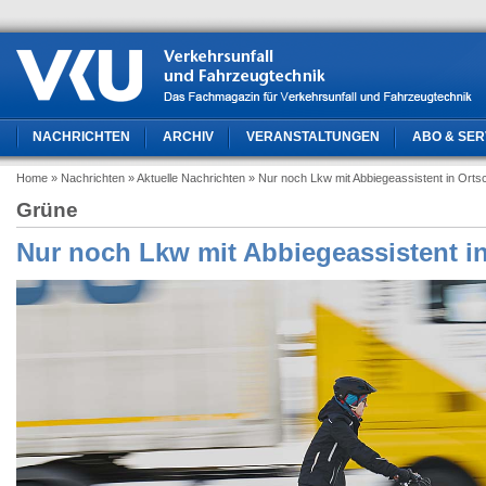
NACHRICHTEN
ARCHIV
VERANSTALTUNGEN
ABO & SER
Home
» Nachrichten
» Aktuelle Nachrichten
» Nur noch Lkw mit Abbiegeassistent in Orts
Grüne
Nur noch Lkw mit Abbiegeassistent in