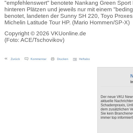
"empfehlenswert" benotete Nankang Green Sport 
hinteren Plätzen und jeweils nur mit einem "bedin
benotet, landeten der Sunny SH 220, Toyo Proxe
Michelin Latitude Tour HP. (Mario Hommen/SP-X)
Copyright © 2026 VKUonline.de
(Foto: ACE/Tschovikov)
Zurück
Kommentar
Drucken
Heftabo
N
I
Der neue VKU Newsle
aktuelle Nachrichte
Schadenpraxis, Unfa
dem zusätzlichen V
Sie kein Branchenev
immer top informiert