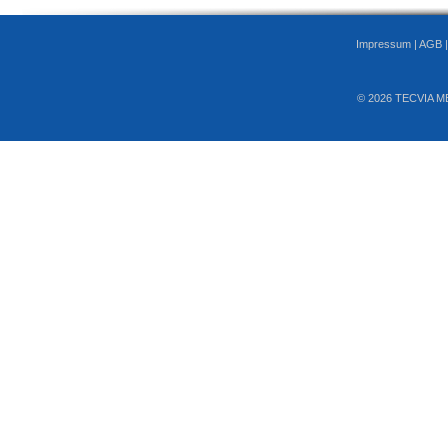
Impressum
|
AGB
© 2026 TECVIA M