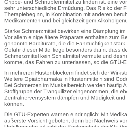
Grippe- und Schnupfenmittel zu finden ist, eine 
sehr unterschiedliche Ermüdung. Das Risiko der Fa
Therapiebeginn, in Kombination mit anderen beru
Medikamenten und bei gleichzeitigem Alkoholgen
Starke Schmerzmittel bewirken eine Dämpfung im
Vor allem einige ältere Präparate enthalten zum Bei
genannte Barbiturate, die die Fahrtüchtigkeit stark
Gefahr dieser Mittel liege besonders darin, dass 
Schmerzmittel kein Schlafmittel vermute und deshal
komme, das Fahren zu unterlassen, so die GTÜ-E
In mehreren Hustenblockern findet sich der Wirkst
Weitere Opiatpharmaka in Hustenmitteln sind Cod
Bei Schmerzen im Muskelbereich werden häufig Ar
Stoffgruppe der Tranquilizer eingenommen, die eb
Zentralnervensystem dämpfen und Müdigkeit und
können.
Die GTÜ-Experten warnen eindringlich: Mit Medik
äußerste Vorsicht geboten, denn bei Nachweis v
Unfallursache erlischt der Kaskoschutz der Kfz-V