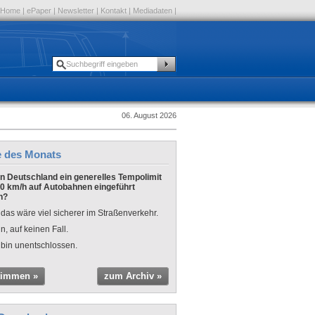
Home
|
ePaper
|
Newsletter
|
Kontakt
|
Mediadaten
|
06. August 2026
e des Monats
 in Deutschland ein generelles Tempolimit
0 km/h auf Autobahnen eingeführt
n?
 das wäre viel sicherer im Straßenverkehr.
n, auf keinen Fall.
 bin unentschlossen.
timmen »
zum Archiv »