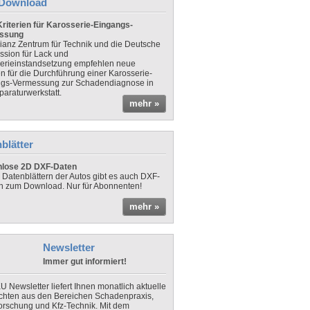
Download
riterien für Karosserie-Eingangs-
ssung
lianz Zentrum für Technik und die Deutsche
sion für Lack und
erieinstandsetzung empfehlen neue
en für die Durchführung einer Karosserie-
gs-Vermessung zur Schadendiagnose in
paraturwerkstatt.
mehr »
blätter
nlose 2D DXF-Daten
 Datenblättern der Autos gibt es auch DXF-
n zum Download. Nur für Abonnenten!
mehr »
Newsletter
Immer gut informiert!
U Newsletter liefert Ihnen monatlich aktuelle
chten aus den Bereichen Schadenpraxis,
forschung und Kfz-Technik. Mit dem