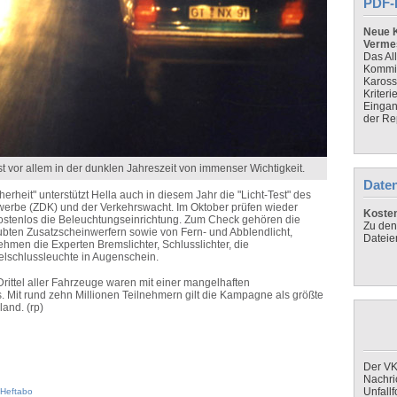
PDF-
Neue K
Verme
Das Al
Kommis
Kaross
Kriteri
Eingan
der Re
 vor allem in der dunklen Jahreszeit von immenser Wichtigkeit.
Daten
cherheit" unterstützt Hella auch in diesem Jahr die "Licht-Test" des
erbe (ZDK) und der Verkehrswacht. Im Oktober prüfen wieder
Koste
kostenlos die Beleuchtungseinrichtung. Zum Check gehören die
Zu den
ubten Zusatzscheinwerfern sowie von Fern- und Abblendlicht,
Dateie
men die Experten Bremslichter, Schlusslichter, die
belschlussleuchte in Augenschein.
Drittel aller Fahrzeuge waren mit einer mangelhaften
 Mit rund zehn Millionen Teilnehmern gilt die Kampagne als größte
land. (rp)
Der VK
Nachri
Unfall
Heftabo