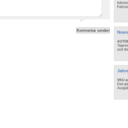
Inform
Fahrze
News
AUTOH
Tagesa
und di
Jahre
VKU au
Das ge
Ausga