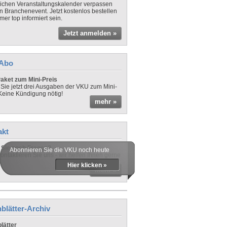
lichen Veranstaltungskalender verpassen
in Branchenevent. Jetzt kostenlos bestellen
er top informiert sein.
Jetzt anmelden »
-Abo
aket zum Mini-Preis
 Sie jetzt drei Ausgaben der VKU zum Mini-
 Keine Kündigung nötig!
mehr »
akt
Sie noch Fragen?
Abonnieren Sie die VKU noch heute
ontaktieren Sie uns - wir helfen Ihnen gerne
Hier klicken »
mehr »
blätter-Archiv
lätter