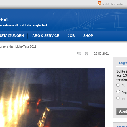
RSS
|
Anmelden
|
NSTALTUNGEN
ABO & SERVICE
JOB
SHOP
 unterstützt Licht-Test 2011
22.09.2011
Frag
Sollte
von 13
werde
Ja,
Nei
Ich
Abs