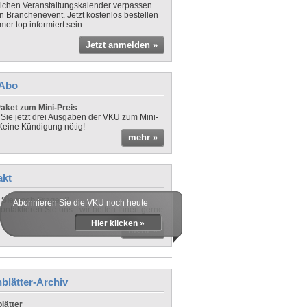
lichen Veranstaltungskalender verpassen
in Branchenevent. Jetzt kostenlos bestellen
er top informiert sein.
Jetzt anmelden »
-Abo
aket zum Mini-Preis
 Sie jetzt drei Ausgaben der VKU zum Mini-
 Keine Kündigung nötig!
mehr »
akt
Sie noch Fragen?
Abonnieren Sie die VKU noch heute
ontaktieren Sie uns - wir helfen Ihnen gerne
Hier klicken »
mehr »
blätter-Archiv
lätter