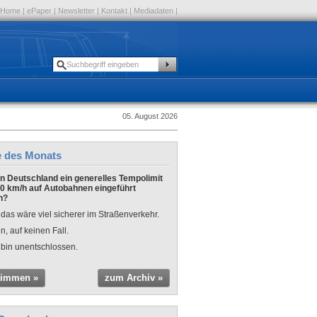
Home
|
ePaper
|
Newsletter
|
Kontakt
|
Mediadaten
|
05. August 2026
e des Monats
 in Deutschland ein generelles Tempolimit
0 km/h auf Autobahnen eingeführt
n?
 das wäre viel sicherer im Straßenverkehr.
n, auf keinen Fall.
 bin unentschlossen.
timmen »
zum Archiv »