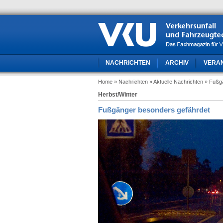
NACHRICHTEN
ARCHIV
VERA
Home
» Nachrichten
» Aktuelle Nachrichten
» Fußg
Herbst/Winter
Fußgänger besonders gefährdet