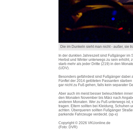
Die im Dunkeln sieht man nicht - außer, sie tr
In der dunklen Jahreszeit sind Fußgänger im 
Herbst und Winter unterwegs zu sein erhöht, z
starb mehr als jeder Dritte (219) in den Mona
(UDV).
Besonders gefährdest sind Fußgänger dabei au
Fünftel der 2014 getöteten Passanten starben 
gar nicht zu Fuß gehen, falls kein separater 
Aber auch im meist besser beleuchteten inners
den Monaten November bis März nach Angaben
anderen Monaten. Wer zu Fuß unterwegs ist, so
tragen. Eltern sollten bei Kleidung, Schuhen 
achten. Überqueren sollten Fußgänger Straßen
parkende Fahrzeuge verdeckt. (sp-x)
Copyright © 2026 VKUonline.de
(Foto: DVR)