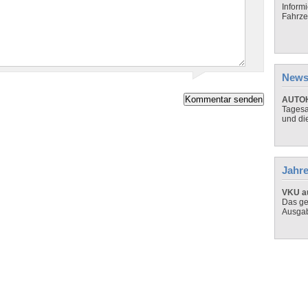
Inform
Fahrze
News
AUTOH
Tagesa
und di
Jahre
VKU au
Das ge
Ausga