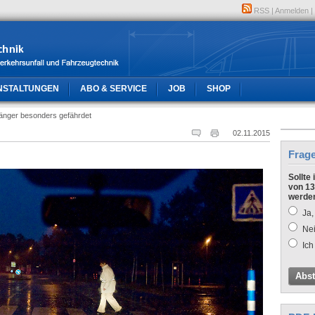
RSS
|
Anmelden
|
NSTALTUNGEN
ABO & SERVICE
JOB
SHOP
änger besonders gefährdet
02.11.2015
Frag
Sollte
von 13
werde
Ja,
Nei
Ich
Abs