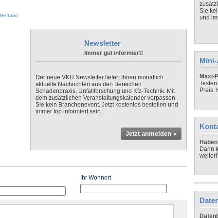
zusätz
Sie ke
Heftabo
und imm
Newsletter
Immer gut informiert!
Mini
Maxi-P
Der neue VKU Newsletter liefert Ihnen monatlich
Testen
aktuelle Nachrichten aus den Bereichen
Preis.
Schadenpraxis, Unfallforschung und Kfz-Technik. Mit
dem zusätzlichen Veranstaltungskalender verpassen
Sie kein Branchenevent. Jetzt kostenlos bestellen und
immer top informiert sein.
Kont
Jetzt anmelden »
Haben 
Dann k
weiter!
Ihr Wohnort
Daten
Datenb