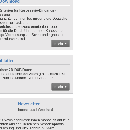
Download
riterien für Karosserie-Eingangs-
ssung
lianz Zentrum für Technik und die Deutsche
sion für Lack und
erieinstandsetzung empfehlen neue
en für die Durchführung einer Karosserie-
gs-Vermessung zur Schadendiagnose in
paraturwerkstatt.
mehr »
blätter
nlose 2D DXF-Daten
 Datenblättern der Autos gibt es auch DXF-
n zum Download. Nur für Abonnenten!
mehr »
Newsletter
Immer gut informiert!
U Newsletter liefert Ihnen monatlich aktuelle
chten aus den Bereichen Schadenpraxis,
forschung und Kfz-Technik. Mit dem