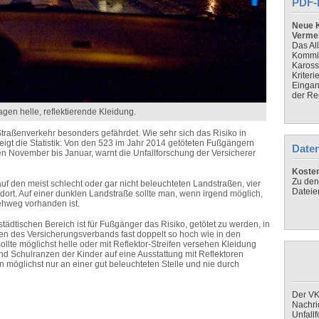
PDF-
Neue K
Verme
Das Al
Kommis
Kaross
Kriteri
Eingan
der Re
agen helle, reflektierende Kleidung.
Straßenverkehr besonders gefährdet. Wie sehr sich das Risiko in
eigt die Statistik: Von den 523 im Jahr 2014 getöteten Fußgängern
Daten
ten November bis Januar, warnt die Unfallforschung der Versicherer
Koste
Zu den
f den meist schlecht oder gar nicht beleuchteten Landstraßen, vier
Dateie
dort. Auf einer dunklen Landstraße sollte man, wenn irgend möglich,
Gehweg vorhanden ist.
tädtischen Bereich ist für Fußgänger das Risiko, getötet zu werden, in
 des Versicherungsverbands fast doppelt so hoch wie in den
llte möglichst helle oder mit Reflektor-Streifen versehen Kleidung
und Schulranzen der Kinder auf eine Ausstattung mit Reflektoren
 möglichst nur an einer gut beleuchteten Stelle und nie durch
Der VK
Nachri
Unfall