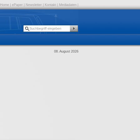
Home
|
ePaper
|
Newsletter
|
Kontakt
|
Mediadaten
|
08. August 2026