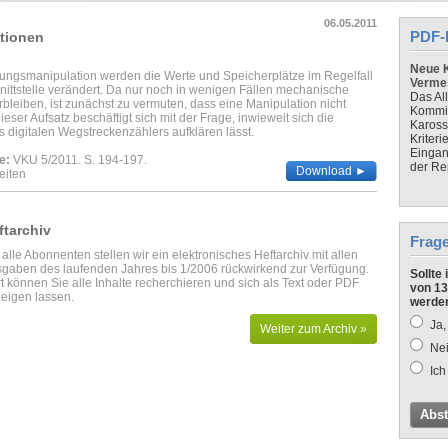
06.05.2011
PDF-
tionen
Neue K
stungsmanipulation werden die Werte und Speicherplätze im Regelfall
Verme
ittstelle verändert. Da nur noch in wenigen Fällen mechanische
Das Al
rbleiben, ist zunächst zu vermuten, dass eine Manipulation nicht
Kommis
ieser Aufsatz beschäftigt sich mit der Frage, inwieweit sich die
Kaross
s digitalen Wegstreckenzählers aufklären lässt.
Kriteri
Eingan
e:
VKU 5/2011. S. 194-197.
der Re
Download ►
eiten
ftarchiv
Frag
 alle Abonnenten stellen wir ein elektronisches Heftarchiv mit allen
gaben des laufenden Jahres bis 1/2006 rückwirkend zur Verfügung.
Sollte
t können Sie alle Inhalte recherchieren und sich als Text oder PDF
von 13
eigen lassen.
werde
Ja,
Weiter zum Archiv »
Nei
Ich
Abs