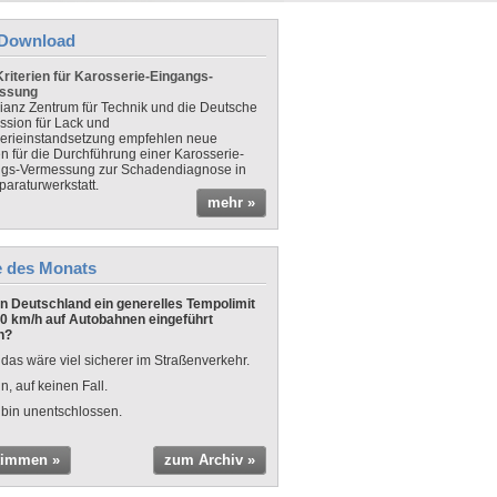
Download
riterien für Karosserie-Eingangs-
ssung
lianz Zentrum für Technik und die Deutsche
sion für Lack und
erieinstandsetzung empfehlen neue
en für die Durchführung einer Karosserie-
gs-Vermessung zur Schadendiagnose in
paraturwerkstatt.
mehr »
e des Monats
 in Deutschland ein generelles Tempolimit
0 km/h auf Autobahnen eingeführt
n?
 das wäre viel sicherer im Straßenverkehr.
n, auf keinen Fall.
 bin unentschlossen.
timmen »
zum Archiv »