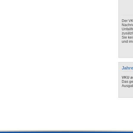
Der VK
Nachri
Unfall
zusätz
Sie ke
und imm
Jahre
VKU au
Das ge
Ausga