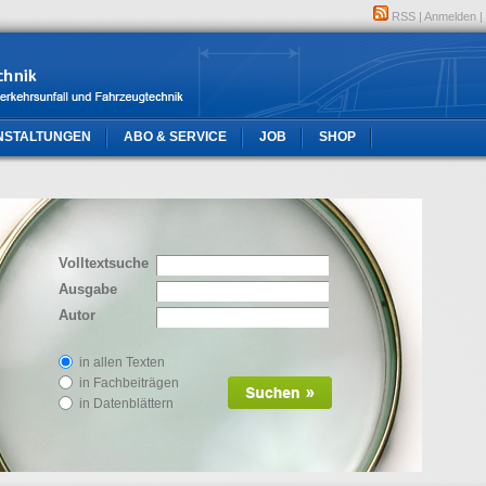
RSS
|
Anmelden
|
NSTALTUNGEN
ABO & SERVICE
JOB
SHOP
Volltextsuche
Ausgabe
Autor
in allen Texten
in Fachbeiträgen
in Datenblättern