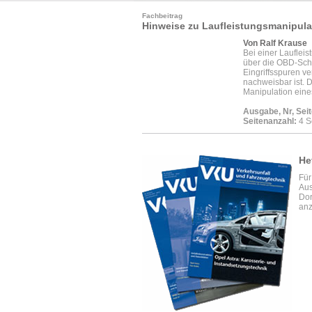
Fachbeitrag
Hinweise zu Laufleistungsmanipula
Von Ralf Krause
Bei einer Lauflei
über die OBD-Schn
Eingriffsspuren ve
nachweisbar ist. D
Manipulation eine
Ausgabe, Nr, Seit
Seitenanzahl:
4 S
He
Für
Aus
Dor
anz