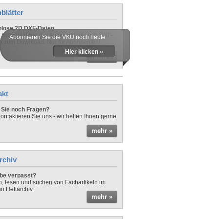
blätter
nlose 2D DXF-Daten
 Datenblättern der Autos gibt es auch DXF-
Abonnieren Sie die VKU noch heute
n zum Download. Nur für Abonnenten!
Hier klicken »
mehr »
akt
Sie noch Fragen?
ontaktieren Sie uns - wir helfen Ihnen gerne
mehr »
rchiv
be verpasst?
rn, lesen und suchen von Fachartikeln im
en Heftarchiv.
mehr »