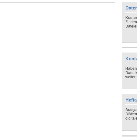
Daten
Koste
Zu den
Dateie
Kont
Haben 
Dann k
weiter!
Hefta
Ausga
Blätte
digital