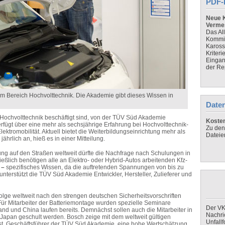
PDF-
Neue K
Verme
Das Al
Kommis
Kaross
Kriteri
Eingan
der Re
im Bereich Hochvolttechnik. Die Akademie gibt dieses Wissen in
Daten
h Hochvolttechnik beschäftigt sind, von der TÜV Süd Akademie
Koste
erfügt über eine mehr als sechsjährige Erfahrung bei Hochvolttechnik-
Zu den
ktromobilität. Aktuell bietet die Weiterbildungseinrichtung mehr als
Dateie
hrlich an, hieß es in einer Mitteilung.
ung auf den Straßen weltweit dürfte die Nachfrage nach Schulungen in
lich benötigen alle an Elektro- oder Hybrid-Autos arbeitenden Kfz-
t
–
spezifisches Wissen, da die auftretenden Spannungen von bis zu
unterstützt die TÜV Süd Akademie Entwickler, Hersteller, Zulieferer und
olge weltweit nach den strengen deutschen Sicherheitsvorschriften
ür Mitarbeiter der Batteriemontage wurden spezielle Seminare
Der VK
and und China laufen bereits. Demnächst sollen auch die Mitarbeiter in
Nachri
Japan geschult werden. Bosch zeige mit dem weltweit gültigen
Unfall
t, Geschäftsführer der TÜV Süd Akademie, eine hohe Wertschätzung