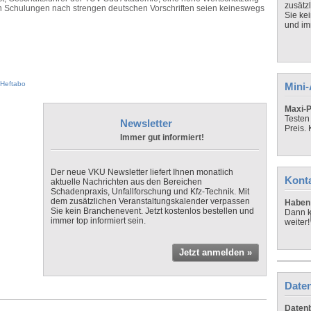
zusätz
en Schulungen nach strengen deutschen Vorschriften seien keineswegs
Sie ke
und imm
Heftabo
Mini
Maxi-P
Testen
Newsletter
Preis.
Immer gut informiert!
Der neue VKU Newsletter liefert Ihnen monatlich
Kont
aktuelle Nachrichten aus den Bereichen
Schadenpraxis, Unfallforschung und Kfz-Technik. Mit
dem zusätzlichen Veranstaltungskalender verpassen
Haben 
Sie kein Branchenevent. Jetzt kostenlos bestellen und
Dann k
immer top informiert sein.
weiter!
Jetzt anmelden »
Daten
Datenb