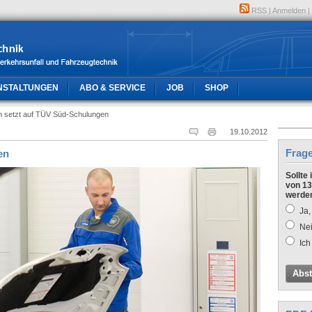
RSS
|
Anmelden
|
NSTALTUNGEN
ABO & SERVICE
JOB
SHOP
h setzt auf TÜV Süd-Schulungen
19.10.2012
Frag
en
Sollte
von 13
werde
Ja,
Nei
Ich
Abs