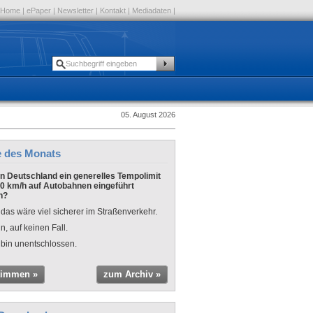
Home
|
ePaper
|
Newsletter
|
Kontakt
|
Mediadaten
|
05. August 2026
e des Monats
 in Deutschland ein generelles Tempolimit
0 km/h auf Autobahnen eingeführt
n?
 das wäre viel sicherer im Straßenverkehr.
n, auf keinen Fall.
 bin unentschlossen.
timmen »
zum Archiv »