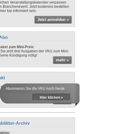
lichen Veranstaltungskalender verpassen
in Branchenevent. Jetzt kostenlos bestellen
er top informiert sein.
Jetzt anmelden »
-Abo
aket zum Mini-Preis
 Sie jetzt drei Ausgaben der VKU zum Mini-
 Keine Kündigung nötig!
mehr »
akt
Sie noch Fragen?
Abonnieren Sie die VKU noch heute
ontaktieren Sie uns - wir helfen Ihnen gerne
Hier klicken »
mehr »
blätter-Archiv
lätter