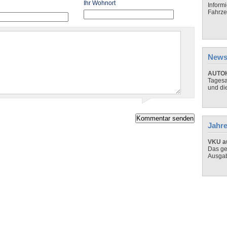
Ihr Wohnort
Inform
Fahrze
News
AUTOH
Tagesa
und di
Jahre
VKU au
Das ge
Ausga