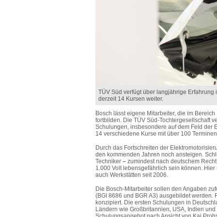
TÜV Süd verfügt über langjährige Erfahrung 
derzeit 14 Kursen weiter.
Bosch lässt eigene Mitarbeiter, die im Bereic
fortbilden. Die TÜV Süd-Tochtergesellschaft v
Schulungen, insbesondere auf dem Feld der Ele
14 verschiedene Kurse mit über 100 Terminen jä
Durch das Fortschreiten der Elektromotorisier
den kommenden Jahren noch ansteigen. Schließ
Techniker
–
zumindest nach deutschem Rech
1.000 Volt lebensgefährlich sein können. Hier 
auch Werkstätten seit 2006.
Die Bosch-Mitarbeiter sollen den Angaben zuf
(BGI 8686 und BGR A3) ausgebildet werden. F
konzipiert. Die ersten Schulungen in Deutschl
Ländern wie Großbritannien, USA, Indien und 
Schulungsangebot nach Ansicht von Kai Probs