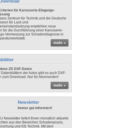
Download
riterien für Karosserie-Eingangs-
ssung
lianz Zentrum für Technik und die Deutsche
sion für Lack und
erieinstandsetzung empfehlen neue
en für die Durchführung einer Karosserie-
gs-Vermessung zur Schadendiagnose in
paraturwerkstatt.
mehr »
blätter
nlose 2D DXF-Daten
 Datenblättern der Autos gibt es auch DXF-
n zum Download. Nur für Abonnenten!
mehr »
Newsletter
Immer gut informiert!
U Newsletter liefert Ihnen monatlich aktuelle
chten aus den Bereichen Schadenpraxis,
forschung und Kfz-Technik. Mit dem