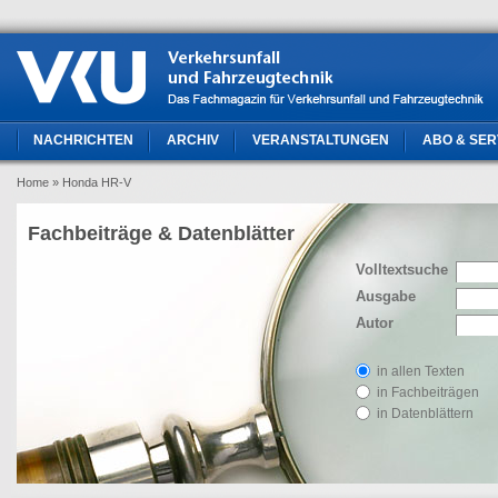
NACHRICHTEN
ARCHIV
VERANSTALTUNGEN
ABO & SER
Home
» Honda HR-V
Fachbeiträge & Datenblätter
Volltextsuche
Ausgabe
Autor
in allen Texten
in Fachbeiträgen
in Datenblättern