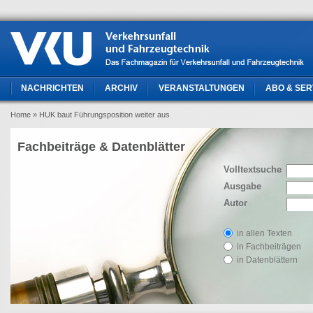
NACHRICHTEN
ARCHIV
VERANSTALTUNGEN
ABO & SER
Home
» HUK baut Führungsposition weiter aus
Fachbeiträge & Datenblätter
Volltextsuche
Ausgabe
Autor
in allen Texten
in Fachbeiträgen
in Datenblättern