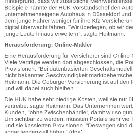
Hintergrund, dass wir zusätzliche Mehrwertdienste 
Beispiele nannte der HUK-Vorstandschef den Auto
unternehmenseigene Autohaus in Düsseldorf und de
dem junge Fahrer weniger für ihre Kfz-Versicheru
digital überwacht fahren. "Wir überlegen, ob wir de
junge Leute hinaus erweitern", sagte Heitmann.
Herausforderung: Online-Makler
Eine Herausforderung für Versicherer sind Online
Viele Verträge werden dort abgeschlossen, die Por
Provisionen. "Bei datenbasierten Geschäftsmodell
nicht bekannter Geschwindigkeit marktbeherrsche
Heitmann. Die Coburger Versicherung ist auf den P
und will dabei auch bleiben.
Die HUK habe sehr niedrige Kosten, weil sie nur 
vertreibe, sagte Heitmann. Das Unternehmen wer
Kunden, "ohne Zwischenhändler, damit wir so güns
Um sichtbar zu werden, müssten Portale sehr vie
und sie kassierten Provisionen. "Deswegen sind d
sogar tendenziell höher." (dpa)