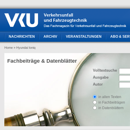
NACHRICHTEN
ARCHIV
VERANSTALTUNGEN
ABO & SER
Home
» Hyundai Ioniq
Fachbeiträge & Datenblätter
Volltextsuche
Ausgabe
Autor
in allen Texten
in Fachbeiträgen
in Datenblättern