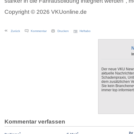
stärker in die Fahrausbildung integriert werden", m
Copyright © 2026 VKUonline.de
Zurück
Kommentar
Drucken
Heftabo
N
I
Der neue VKU Newsle
aktuelle Nachrichte
Schadenpraxis, Unfa
dem zusätzlichen V
Sie kein Branchenev
immer top informiert
Kommentar verfassen
Ih
*
*