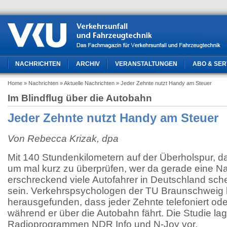
NACHRICHTEN
ARCHIV
VERANSTALTUNGEN
ABO & SER
Home
» Nachrichten
» Aktuelle Nachrichten
» Jeder Zehnte nutzt Handy am Steuer
Im Blindflug über die Autobahn
Jeder Zehnte nutzt Handy am Steuer
Von Rebecca Krizak, dpa
Mit 140 Stundenkilometern auf der Überholspur, d
um mal kurz zu überprüfen, wer da gerade eine Nac
erschreckend viele Autofahrer in Deutschland sch
sein. Verkehrspsychologen der TU Braunschweig
herausgefunden, dass jeder Zehnte telefoniert ode
während er über die Autobahn fährt. Die Studie la
Radioprogrammen NDR Info und N-Joy vor.