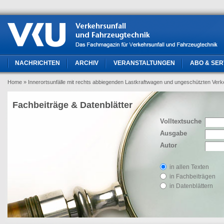
NACHRICHTEN
ARCHIV
VERANSTALTUNGEN
ABO & SER
Home
» Innerortsunfälle mit rechts abbiegenden Lastkraftwagen und ungeschützten Verke
Fachbeiträge & Datenblätter
Volltextsuche
Ausgabe
Autor
in allen Texten
in Fachbeiträgen
in Datenblättern