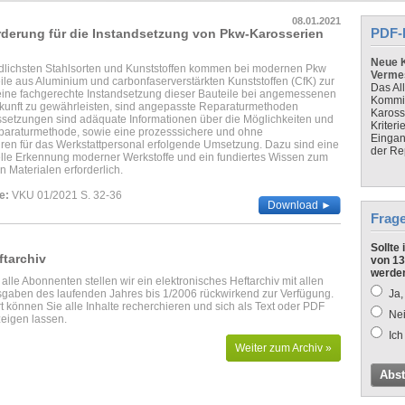
08.01.2021
PDF-
rderung für die Instandsetzung von Pkw-Karosserien
Neue K
dlichsten Stahlsorten und Kunststoffen kommen bei modernen Pkw
Verme
e aus Aluminium und carbonfaserverstärkten Kunststoffen (CfK) zur
Das Al
ne fachgerechte Instandsetzung dieser Bauteile bei angemessenen
Kommis
kunft zu gewährleisten, sind angepasste Reparaturmethoden
Kaross
setzungen sind adäquate Informationen über die Möglichkeiten und
Kriteri
paraturmethode, sowie eine prozesssichere und ohne
Eingan
en für das Werkstattpersonal erfolgende Umsetzung. Dazu sind eine
der Re
lle Erkennung moderner Werkstoffe und ein fundiertes Wissen zum
 Materialen erforderlich.
e:
VKU 01/2021 S. 32-36
Download ►
Frag
Sollte
ftarchiv
von 13
werde
 alle Abonnenten stellen wir ein elektronisches Heftarchiv mit allen
gaben des laufenden Jahres bis 1/2006 rückwirkend zur Verfügung.
Ja,
t können Sie alle Inhalte recherchieren und sich als Text oder PDF
Nei
eigen lassen.
Ich
Weiter zum Archiv »
Abs