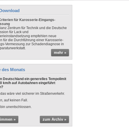
Download
riterien für Karosserie-Eingangs-
ssung
lianz Zentrum für Technik und die Deutsche
sion für Lack und
erieinstandsetzung empfehlen neue
en für die Durchführung einer Karosserie-
gs-Vermessung zur Schadendiagnose in
paraturwerkstatt.
mehr »
e des Monats
 in Deutschland ein generelles Tempolimit
0 km/h auf Autobahnen eingeführt
n?
 das wäre viel sicherer im Straßenverkehr.
n, auf keinen Fall.
 bin unentschlossen.
timmen »
zum Archiv »