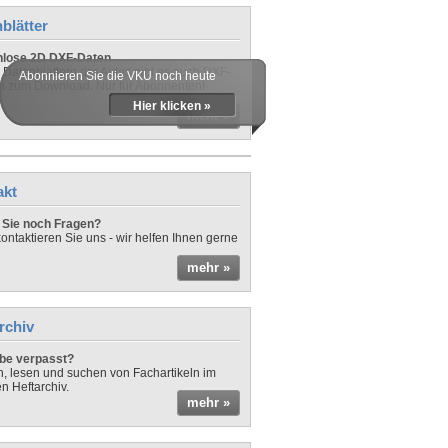
blätter
nlose 2D DXF-Daten
 Datenblättern der Autos gibt es auch DXF-
Abonnieren Sie die VKU noch heute
n zum Download. Nur für Abonnenten!
Hier klicken »
mehr »
akt
Sie noch Fragen?
ontaktieren Sie uns - wir helfen Ihnen gerne
mehr »
rchiv
be verpasst?
rn, lesen und suchen von Fachartikeln im
en Heftarchiv.
mehr »