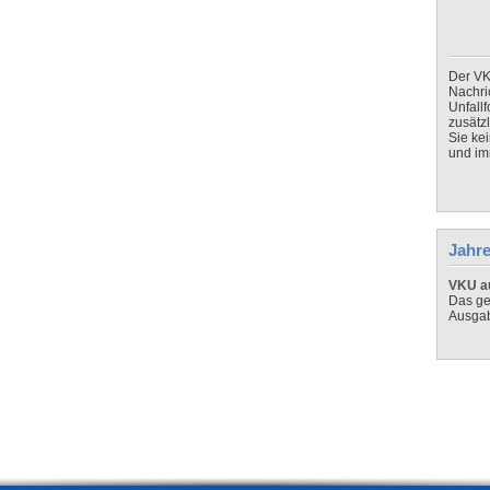
Der VK
Nachri
Unfall
zusätz
Sie ke
und imm
Jahre
VKU au
Das ge
Ausga