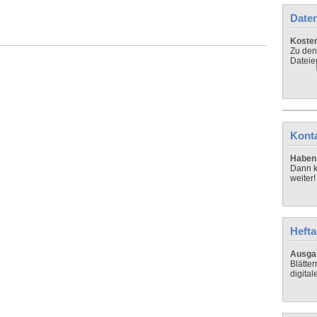
Daten
Koste
Zu den
Dateie
Kont
Haben 
Dann k
weiter!
Hefta
Ausga
Blätte
digital