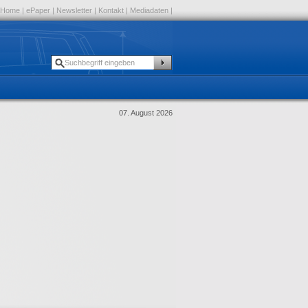
Home
|
ePaper
|
Newsletter
|
Kontakt
|
Mediadaten
|
07. August 2026