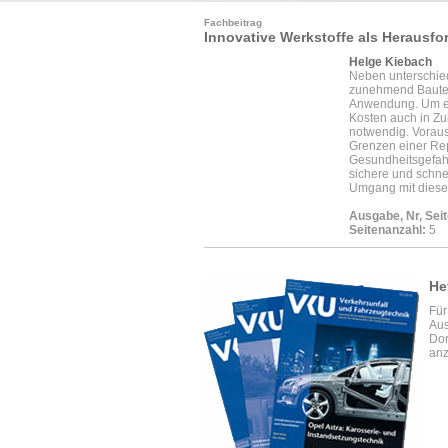
Fachbeitrag
Innovative Werkstoffe als Herausfo
Helge Kiebach
Neben unterschie
zunehmend Bauteil
Anwendung. Um ei
Kosten auch in Zu
notwendig. Voraus
Grenzen einer Re
Gesundheitsgefahr
sichere und schne
Umgang mit diesen
Ausgabe, Nr, Seit
Seitenanzahl:
5
He
Für
Aus
Dor
anz