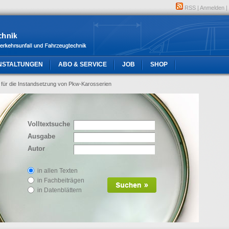
RSS
|
Anmelden
|
NSTALTUNGEN
ABO & SERVICE
JOB
SHOP
 für die Instandsetzung von Pkw-Karosserien
Volltextsuche
Ausgabe
Autor
in allen Texten
in Fachbeiträgen
in Datenblättern