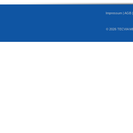
Impressum
|
AGB
© 2026 TECVIA M