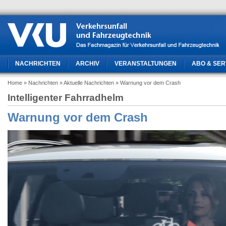
NACHRICHTEN
ARCHIV
VERANSTALTUNGEN
ABO & SER
Home
» Nachrichten
» Aktuelle Nachrichten
» Warnung vor dem Crash
Intelligenter Fahrradhelm
Warnung vor dem Crash