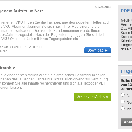
01.06.2011
PDF-
genem Auftritt im Netz
Neue K
chienenen VKU finden Sie die Fachbeiträge des aktuellen Heftes auch
Verme
ls VKU-Abonnent können Sie sich nach Ihrer Registrierung die
Das Al
eiträge downloaden. Die aktuelle Kundennummer wurde Ihnen
Kommis
des Jahres zugestellt. Nach der Registrierung loggen Sie sich bei
Kaross
 VKU-Online einfach mit Ihren Zugangsdaten ein.
Kriteri
Eingan
e:
VKU 6/2011. S. 210-211.
der Re
Download ►
eiten
ftarchiv
Frag
 alle Abonnenten stellen wir ein elektronisches Heftarchiv mit allen
gaben des laufenden Jahres bis 1/2006 rückwirkend zur Verfügung.
Sollte
t können Sie alle Inhalte recherchieren und sich als Text oder PDF
von 13
eigen lassen.
werde
Ja,
Weiter zum Archiv »
Nei
Ich
Abs