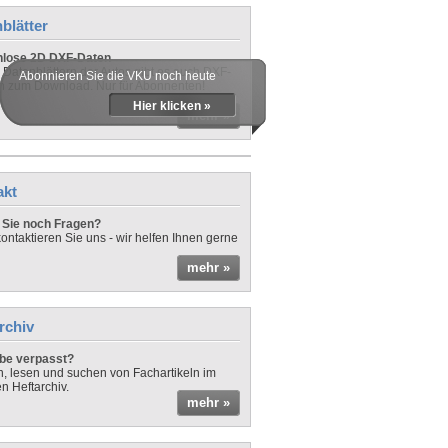
blätter
nlose 2D DXF-Daten
 Datenblättern der Autos gibt es auch DXF-
Abonnieren Sie die VKU noch heute
n zum Download. Nur für Abonnenten!
Hier klicken »
mehr »
akt
Sie noch Fragen?
ontaktieren Sie uns - wir helfen Ihnen gerne
mehr »
rchiv
be verpasst?
rn, lesen und suchen von Fachartikeln im
en Heftarchiv.
mehr »