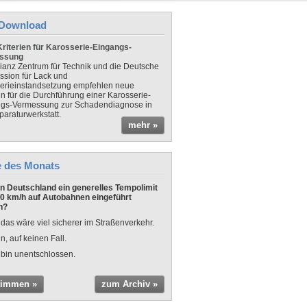
Download
riterien für Karosserie-Eingangs-
ssung
lianz Zentrum für Technik und die Deutsche
sion für Lack und
erieinstandsetzung empfehlen neue
en für die Durchführung einer Karosserie-
gs-Vermessung zur Schadendiagnose in
paraturwerkstatt.
mehr »
e des Monats
 in Deutschland ein generelles Tempolimit
0 km/h auf Autobahnen eingeführt
n?
 das wäre viel sicherer im Straßenverkehr.
n, auf keinen Fall.
 bin unentschlossen.
timmen »
zum Archiv »