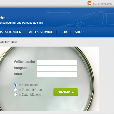
RSS
|
Anmelden
|
NSTALTUNGEN
ABO & SERVICE
JOB
SHOP
ftritt im Netz
Volltextsuche
Ausgabe
Autor
in allen Texten
in Fachbeiträgen
in Datenblättern