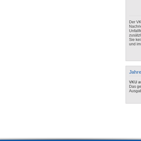
Der VK
Nachri
Unfall
zusätz
Sie ke
und imm
Jahre
VKU au
Das ge
Ausga