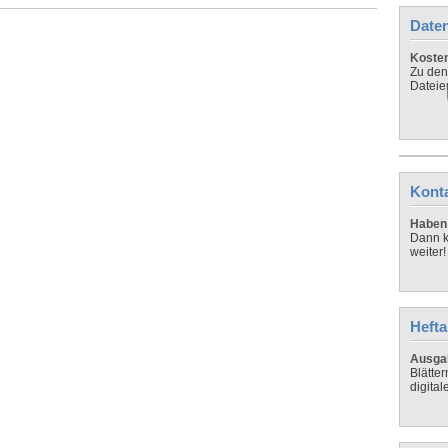
Daten
Koste
Zu den
Dateie
Kont
Haben 
Dann k
weiter!
Hefta
Ausga
Blätte
digital