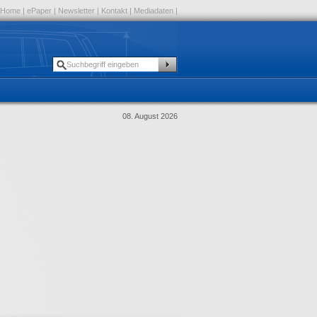
Home
|
ePaper
|
Newsletter
|
Kontakt
|
Mediadaten
|
08. August 2026