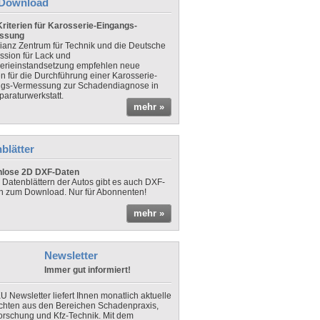
Download
riterien für Karosserie-Eingangs-
ssung
lianz Zentrum für Technik und die Deutsche
sion für Lack und
erieinstandsetzung empfehlen neue
en für die Durchführung einer Karosserie-
gs-Vermessung zur Schadendiagnose in
paraturwerkstatt.
mehr »
blätter
nlose 2D DXF-Daten
 Datenblättern der Autos gibt es auch DXF-
n zum Download. Nur für Abonnenten!
mehr »
Newsletter
Immer gut informiert!
U Newsletter liefert Ihnen monatlich aktuelle
chten aus den Bereichen Schadenpraxis,
forschung und Kfz-Technik. Mit dem