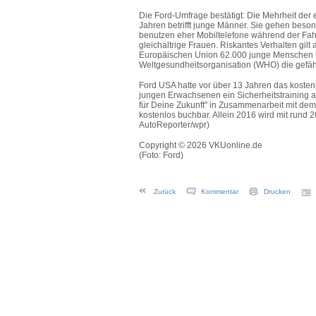
Die Ford-Umfrage bestätigt: Die Mehrheit der
Jahren betrifft junge Männer. Sie gehen beson
benutzen eher Mobiltelefone während der Fahr
gleichaltrige Frauen. Riskantes Verhalten gilt
Europäischen Union 62.000 junge Menschen b
Weltgesundheitsorganisation (WHO) die gefährl
Ford USA hatte vor über 13 Jahren das kostenl
jungen Erwachsenen ein Sicherheitstraining a
für Deine Zukunft" in Zusammenarbeit mit de
kostenlos buchbar. Allein 2016 wird mit rund
AutoReporter/wpr)
Copyright © 2026 VKUonline.de
(Foto: Ford)
Zurück
Kommentar
Drucken