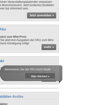
lichen Veranstaltungskalender verpassen
in Branchenevent. Jetzt kostenlos bestellen
er top informiert sein.
Jetzt anmelden »
-Abo
aket zum Mini-Preis
 Sie jetzt drei Ausgaben der VKU zum Mini-
 Keine Kündigung nötig!
mehr »
akt
Sie noch Fragen?
Abonnieren Sie die VKU noch heute
ontaktieren Sie uns - wir helfen Ihnen gerne
Hier klicken »
mehr »
blätter-Archiv
lätter