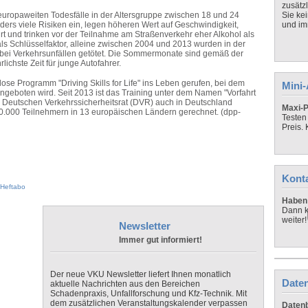
zusätz
 europaweiten Todesfälle in der Altersgruppe zwischen 18 und 24
Sie ke
ders viele Risiken ein, legen höheren Wert auf Geschwindigkeit,
und imm
t und trinken vor der Teilnahme am Straßenverkehr eher Alkohol als
 als Schlüsselfaktor, alleine zwischen 2004 und 2013 wurden in der
ei Verkehrsunfällen getötet. Die Sommermonate sind gemäß der
ichste Zeit für junge Autofahrer.
ose Programm "Driving Skills for Life" ins Leben gerufen, bei dem
Mini
ngeboten wird. Seit 2013 ist das Training unter dem Namen "Vorfahrt
m Deutschen Verkehrssicherheitsrat (DVR) auch in Deutschland
Maxi-P
 20.000 Teilnehmern in 13 europäischen Ländern gerechnet. (dpp-
Testen
Preis.
Kont
Heftabo
Haben 
Dann k
weiter!
Newsletter
Immer gut informiert!
Der neue VKU Newsletter liefert Ihnen monatlich
Daten
aktuelle Nachrichten aus den Bereichen
Schadenpraxis, Unfallforschung und Kfz-Technik. Mit
dem zusätzlichen Veranstaltungskalender verpassen
Datenb