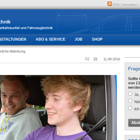
RSS
|
Anmelden
|
NSTALTUNGEN
ABO & SERVICE
JOB
SHOP
rliche Ablenkung
11.08.2016
Frag
Sollte
von 13
werde
Ja,
Nei
Ich
Abs