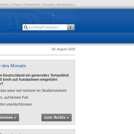
Home
|
ePaper
|
Newsletter
|
Kontakt
|
Mediadaten
|
06. August 2026
e des Monats
 in Deutschland ein generelles Tempolimit
0 km/h auf Autobahnen eingeführt
n?
 das wäre viel sicherer im Straßenverkehr.
n, auf keinen Fall.
 bin unentschlossen.
timmen »
zum Archiv »