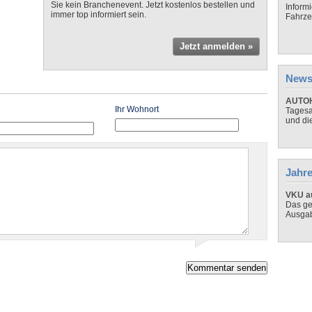
Sie kein Branchenevent. Jetzt kostenlos bestellen und
Inform
immer top informiert sein.
Fahrze
Jetzt anmelden »
News
AUTOH
Ihr Wohnort
Tagesa
und di
Jahre
VKU au
Das ge
Ausga