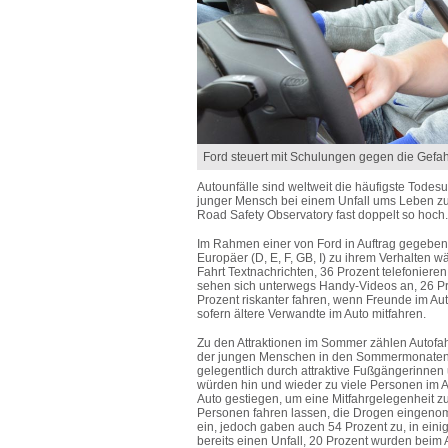
Ford steuert mit Schulungen gegen die Gefa
Autounfälle sind weltweit die häufigste Todesu
junger Mensch bei einem Unfall ums Leben z
Road Safety Observatory fast doppelt so hoch.
Im Rahmen einer von Ford in Auftrag gegeben
Europäer (D, E, F, GB, I) zu ihrem Verhalten
Fahrt Textnachrichten, 36 Prozent telefonieren,
sehen sich unterwegs Handy-Videos an, 26 Pro
Prozent riskanter fahren, wenn Freunde im Au
sofern ältere Verwandte im Auto mitfahren.
Zu den Attraktionen im Sommer zählen Autofah
der jungen Menschen in den Sommermonaten d
gelegentlich durch attraktive Fußgängerinnen
würden hin und wieder zu viele Personen im 
Auto gestiegen, um eine Mitfahrgelegenheit z
Personen fahren lassen, die Drogen eingenomm
ein, jedoch gaben auch 54 Prozent zu, in eini
bereits einen Unfall, 20 Prozent wurden beim 