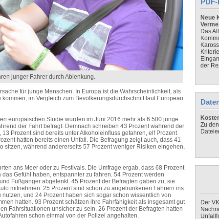
PDF-
Neue K
Verme
Das Al
Kommis
Kaross
Kriteri
Eingan
der Re
hren junger Fahrer durch Ablenkung.
rsache für junge Menschen. In Europa ist die Wahrscheinlichkeit, als
u kommen, im Vergleich zum Bevölkerungsdurchschnitt laut European
Daten
Koste
en europäischen Studie wurden im Juni 2016 mehr als 6.500 junge
Zu den
 während der Fahrt befragt: Demnach schreiben 43 Prozent während der
Dateie
 13 Prozent sind bereits unter Alkoholeinfluss gefahren, elf Prozent
zent hatten bereits einen Unfall. Die Befragung zeigt auch, dass 41
to sitzen, während andererseits 57 Prozent weniger Risiken eingehen,
rten ans Meer oder zu Festivals. Die Umfrage ergab, dass 68 Prozent
as Gefühl haben, entspannter zu fahren. 54 Prozent werden
 und Fußgänger abgelenkt. 45 Prozent der Befragten gaben zu, sie
Auto mitnehmen. 25 Prozent sind schon zu angetrunkenen Fahrern ins
u nutzen, und 24 Prozent haben sich sogar schon wissentlich von
en hatten. 93 Prozent schätzen ihre Fahrfähigkeit als insgesamt gut
Der VK
gen Fahrsituationen unsicher zu sein. 26 Prozent der Befragten hatten
Nachri
Autofahren schon einmal von der Polizei angehalten.
Unfall