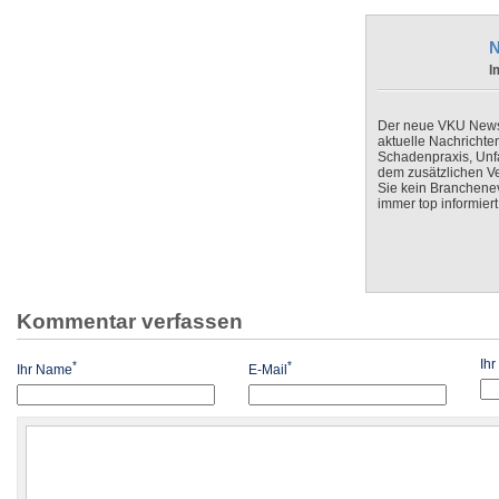
N
I
Der neue VKU Newsle
aktuelle Nachrichte
Schadenpraxis, Unfa
dem zusätzlichen V
Sie kein Branchenev
immer top informiert
Kommentar verfassen
Ih
*
*
Ihr Name
E-Mail