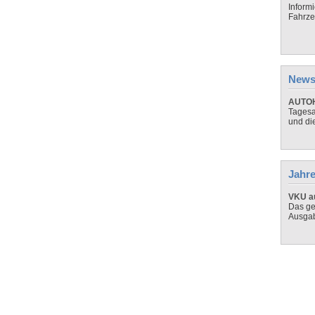
Inform
Fahrze
News
AUTOH
Tagesa
und di
Jahre
VKU au
Das ge
Ausga