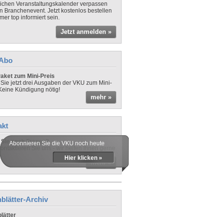
lichen Veranstaltungskalender verpassen
in Branchenevent. Jetzt kostenlos bestellen
er top informiert sein.
Jetzt anmelden »
-Abo
aket zum Mini-Preis
 Sie jetzt drei Ausgaben der VKU zum Mini-
 Keine Kündigung nötig!
mehr »
akt
Sie noch Fragen?
Abonnieren Sie die VKU noch heute
ontaktieren Sie uns - wir helfen Ihnen gerne
Hier klicken »
mehr »
blätter-Archiv
lätter