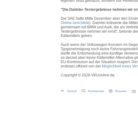
eigenen Tests gemacht, sondern nur Fehlerb
"Die Daimler-Testergebnisse nehmen wir er
Die SAE hatte Mitte Dezember aber den Eindruck
Online berichtete
). Daimler kritisierte die M
gemeinsam mit BMW und Audi, die als Vertret
Testergebnisse nehmen wir ernst", betonte der
Kältemittels geben.
Auch wenn der Volkswagen-Konzern im Gegensa
Typgenehmigung noch keine Fahrzeugmodelle m
dürfte die Entscheidung eine künftige Verw
es derzeit aber keine Kältemittel-Alternative gi
EU-Kommission auf die Situation reagiert. Der
erstmals offiziell von der
Möglichkeit eines Ve
Copyright © 2026 VKUonline.de
Zurück
Kommentar
Drucken