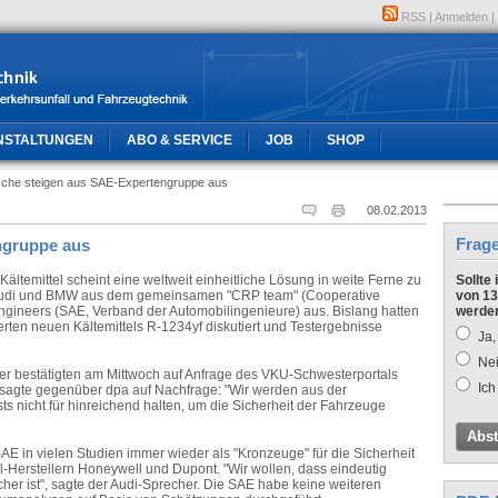
RSS
|
Anmelden
|
NSTALTUNGEN
ABO & SERVICE
JOB
SHOP
sche steigen aus SAE-Expertengruppe aus
08.02.2013
Frag
ngruppe aus
ltemittel scheint eine weltweit einheitliche Lösung in weite Ferne zu
Sollte
h Audi und BMW aus dem gemeinsamen "CRP team" (Cooperative
von 13
Engineers (SAE, Verband der Automobilingenieure) aus. Bislang hatten
werde
erten neuen Kältemittels R-1234yf diskutiert und Testergebnisse
Ja,
Nei
er bestätigten am Mittwoch auf Anfrage des VKU-Schwesterportals
Ich
 sagte gegenüber dpa auf Nachfrage: "Wir werden aus der
sts nicht für hinreichend halten, um die Sicherheit der Fahrzeuge
Abs
 SAE in vielen Studien immer wieder als "Kronzeuge" für die Sicherheit
el-Herstellern Honeywell und Dupont. "Wir wollen, dass eindeutig
cher ist", sagte der Audi-Sprecher. Die SAE habe keine weiteren