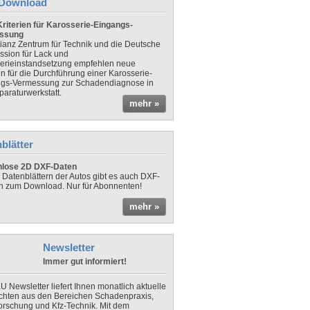
Download
riterien für Karosserie-Eingangs-
ssung
lianz Zentrum für Technik und die Deutsche
sion für Lack und
erieinstandsetzung empfehlen neue
en für die Durchführung einer Karosserie-
gs-Vermessung zur Schadendiagnose in
paraturwerkstatt.
mehr »
blätter
nlose 2D DXF-Daten
 Datenblättern der Autos gibt es auch DXF-
n zum Download. Nur für Abonnenten!
mehr »
Newsletter
Immer gut informiert!
U Newsletter liefert Ihnen monatlich aktuelle
chten aus den Bereichen Schadenpraxis,
forschung und Kfz-Technik. Mit dem