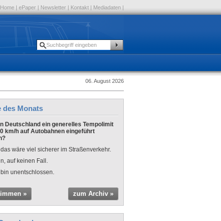
Home
|
ePaper
|
Newsletter
|
Kontakt
|
Mediadaten
|
06. August 2026
e des Monats
 in Deutschland ein generelles Tempolimit
0 km/h auf Autobahnen eingeführt
n?
 das wäre viel sicherer im Straßenverkehr.
n, auf keinen Fall.
 bin unentschlossen.
timmen »
zum Archiv »