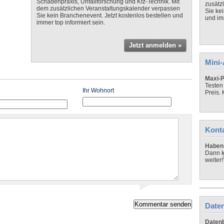
Schadenpraxis, Unfallforschung und Kfz-Technik. Mit
zusätz
dem zusätzlichen Veranstaltungskalender verpassen
Sie ke
Sie kein Branchenevent. Jetzt kostenlos bestellen und
und imm
immer top informiert sein.
Jetzt anmelden »
Mini
Maxi-P
Testen
Ihr Wohnort
Preis.
Kont
Haben 
Dann k
weiter!
Daten
Datenb