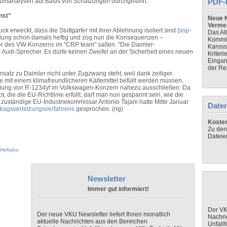
aumanalysen auf Basis von Schätzungen durchgeführt.
PDF-
nst"
Neue K
Verme
 erweckt, dass die Stuttgarter mit ihrer Ablehnung isoliert sind (
asp-
Das Al
itteilung schon damals heftig und zog nun die Konsequenzen –
Kommis
er des VW-Konzerns im "CRP team" saßen. "Die Daimler-
Kaross
 Audi-Sprecher. Es dürfe keinen Zweifel an der Sicherheit eines neuen
Kriteri
Eingan
der Re
tz zu Daimler nicht unter Zugzwang steht, weil dank zeitiger
it einem klimafreundlicheren Kältemittel befüllt werden müssen,
endung von R-1234yf im Volkswagen-Konzern nahezu ausschließen. Da
bt, die die EU-Richtlinie erfüllt, darf man nun gespannt sein, wie die
 zuständige EU-Industriekommissar Antonio Tajani hatte Mitte Januar
Daten
rtragsverletzungsverfahrens
gesprochen. (ng)
Koste
Zu den
Dateie
Heftabo
Newsletter
Immer gut informiert!
Der VK
Der neue VKU Newsletter liefert Ihnen monatlich
Nachri
aktuelle Nachrichten aus den Bereichen
Unfall