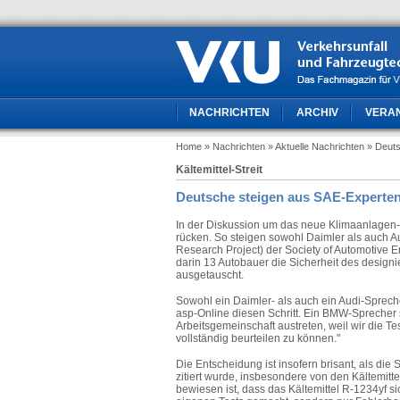
NACHRICHTEN
ARCHIV
VERA
Home
» Nachrichten
» Aktuelle Nachrichten
» Deut
Kältemittel-Streit
Deutsche steigen aus SAE-Experte
In der Diskussion um das neue Klimaanlagen-Kä
rücken. So steigen sowohl Daimler als auc
Research Project) der Society of Automotive 
darin 13 Autobauer die Sicherheit des designi
ausgetauscht.
Sowohl ein Daimler- als auch ein Audi-Sprech
asp-Online diesen Schritt. Ein BMW-Sprecher
Arbeitsgemeinschaft austreten, weil wir die Te
vollständig beurteilen zu können."
Die Entscheidung ist insofern brisant, als die
zitiert wurde, insbesondere von den Kältemitt
bewiesen ist, dass das Kältemittel R-1234yf si