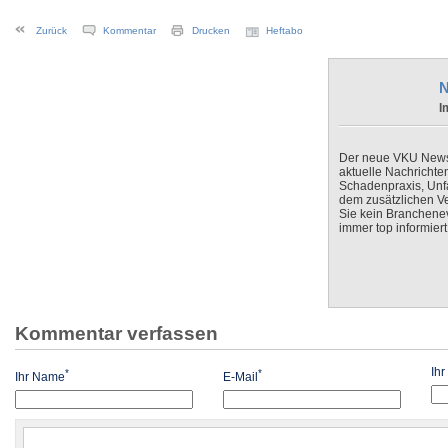
Zurück
Kommentar
Drucken
Heftabo
N
I
Der neue VKU Newsle
aktuelle Nachrichte
Schadenpraxis, Unfa
dem zusätzlichen V
Sie kein Branchenev
immer top informiert
Kommentar verfassen
Ih
*
*
Ihr Name
E-Mail