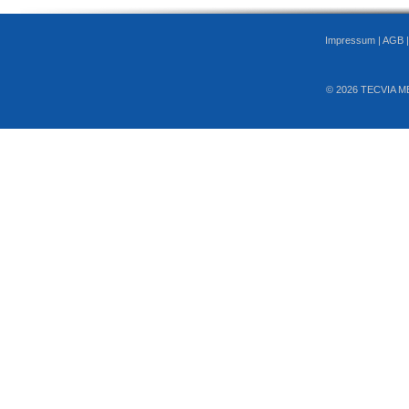
Impressum
|
AGB
© 2026 TECVIA M