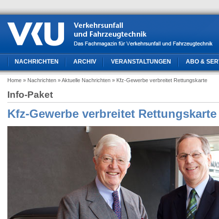
NACHRICHTEN
ARCHIV
VERANSTALTUNGEN
ABO & SER
Home
» Nachrichten
» Aktuelle Nachrichten
» Kfz-Gewerbe verbreitet Rettungskarte
Info-Paket
Kfz-Gewerbe verbreitet Rettungskarte