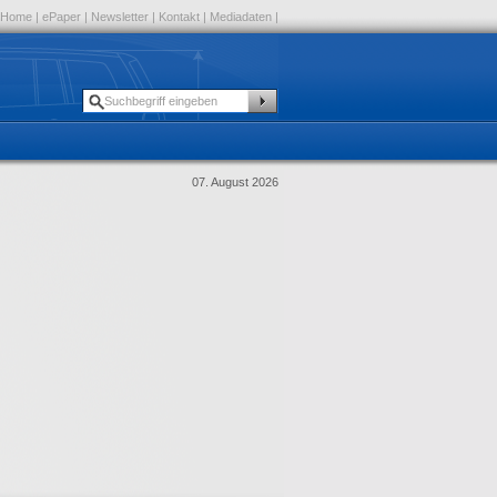
Home
|
ePaper
|
Newsletter
|
Kontakt
|
Mediadaten
|
07. August 2026