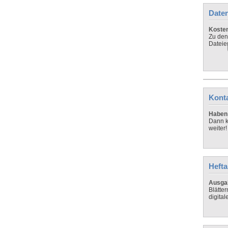
Daten
Koste
Zu den
Dateie
Kont
Haben 
Dann k
weiter!
Hefta
Ausga
Blätte
digital