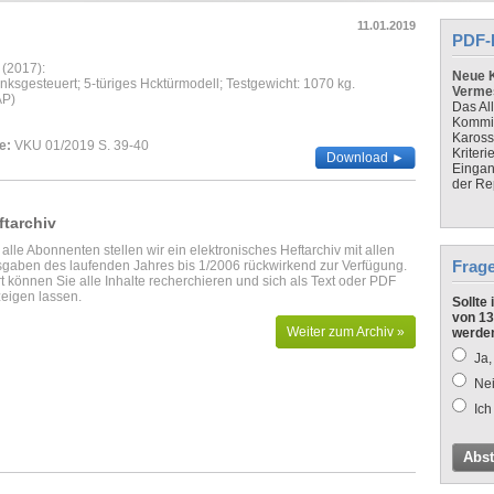
11.01.2019
PDF-
 (2017):
Neue K
inksgesteuert; 5-türiges Hcktürmodell; Testgewicht: 1070 kg.
Verme
AP)
Das Al
Kommis
Kaross
e:
VKU 01/2019 S. 39-40
Kriteri
Download ►
Eingan
der Re
ftarchiv
 alle Abonnenten stellen wir ein elektronisches Heftarchiv mit allen
Frag
gaben des laufenden Jahres bis 1/2006 rückwirkend zur Verfügung.
t können Sie alle Inhalte recherchieren und sich als Text oder PDF
eigen lassen.
Sollte
von 13
Weiter zum Archiv »
werde
Ja,
Nei
Ich
Abs