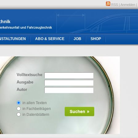
RSS
|
Anmelden
|
NSTALTUNGEN
ABO & SERVICE
JOB
SHOP
Volltextsuche
Ausgabe
Autor
in allen Texten
in Fachbeiträgen
in Datenblättern