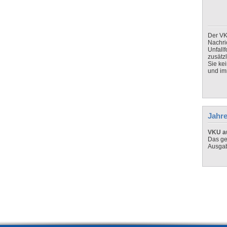
Der VK
Nachri
Unfall
zusätz
Sie ke
und imm
Jahre
VKU au
Das ge
Ausga