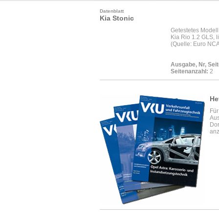
Datenblatt
Kia Stonic
Getestetes Modell
Kia Rio 1.2 GLS, l
(Quelle: Euro NC
Ausgabe, Nr, Seit
Seitenanzahl:
2
He
Für
Aus
Dor
anz