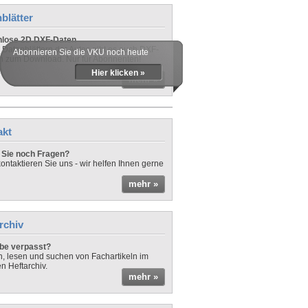
blätter
nlose 2D DXF-Daten
 Datenblättern der Autos gibt es auch DXF-
Abonnieren Sie die VKU noch heute
n zum Download. Nur für Abonnenten!
Hier klicken »
mehr »
akt
Sie noch Fragen?
ontaktieren Sie uns - wir helfen Ihnen gerne
mehr »
rchiv
be verpasst?
rn, lesen und suchen von Fachartikeln im
en Heftarchiv.
mehr »