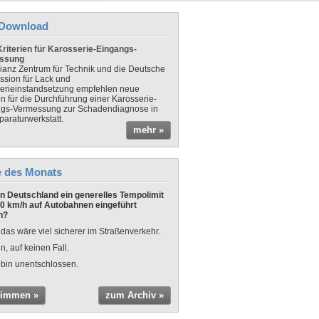
Download
riterien für Karosserie-Eingangs-
ssung
lianz Zentrum für Technik und die Deutsche
sion für Lack und
erieinstandsetzung empfehlen neue
en für die Durchführung einer Karosserie-
gs-Vermessung zur Schadendiagnose in
paraturwerkstatt.
mehr »
e des Monats
 in Deutschland ein generelles Tempolimit
0 km/h auf Autobahnen eingeführt
n?
 das wäre viel sicherer im Straßenverkehr.
n, auf keinen Fall.
 bin unentschlossen.
timmen »
zum Archiv »