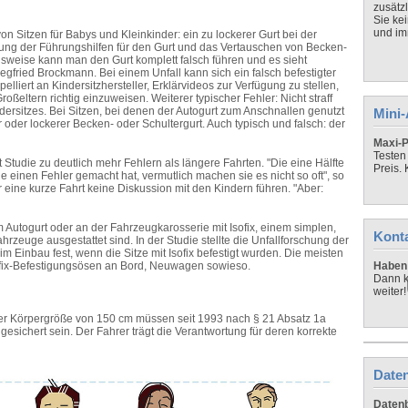
zusätz
Sie ke
und imm
 Sitzen für Babys und Kleinkinder: ein zu lockerer Gurt bei der
zung der Führungshilfen für den Gurt und das Vertauschen von Becken-
lsweise kann man den Gurt komplett falsch führen und es sieht
iegfried Brockmann. Bei einem Unfall kann sich ein falsch befestigter
elliert an Kindersitzhersteller, Erklärvideos zur Verfügung zu stellen,
oßeltern richtig einzuweisen. Weiterer typischer Fehler: Nicht straff
rsitzes. Bei Sitzen, bei denen der Autogurt zum Anschnallen genutzt
Mini
 oder lockerer Becken- oder Schultergurt. Auch typisch und falsch: der
Maxi-P
Testen
 Studie zu deutlich mehr Fehlern als längere Fahrten. "Die eine Hälfte
Preis.
ie einen Fehler gemacht hat, vermutlich machen sie es nicht so oft", so
 eine kurze Fahrt keine Diskussion mit den Kindern führen. "Aber:
 Autogurt oder an der Fahrzeugkarosserie mit Isofix, einem simplen,
Kont
rzeuge ausgestattet sind. In der Studie stellte die Unfallforschung der
m Einbau fest, wenn die Sitze mit Isofix befestigt wurden. Die meisten
fix-Befestigungsösen an Bord, Neuwagen sowieso.
Haben 
Dann k
weiter!
ner Körpergröße von 150 cm müssen seit 1993 nach § 21 Absatz 1a
esichert sein. Der Fahrer trägt die Verantwortung für deren korrekte
Daten
Datenb