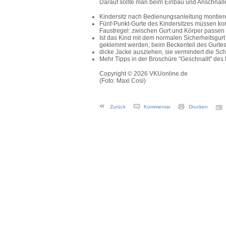
Darauf sollte man beim Einbau und Anschnall
Kindersitz nach Bedienungsanleitung montieren;
Fünf-Punkt-Gurte des Kindersitzes müssen korr
Faustregel: zwischen Gurt und Körper passen
Ist das Kind mit dem normalen Sicherheitsgurt 
geklemmt werden; beim Beckenteil des Gurtes 
dicke Jacke ausziehen, sie vermindert die Sc
Mehr Tipps in der Broschüre "Geschnallt" des
Copyright © 2026 VKUonline.de
(Foto: Maxi Cosi)
Zurück
Kommentar
Drucken