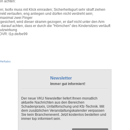
en achten:
 Isofix muss mit Klick einrasten; Sicherheitsgurt sehr straff ziehen
ekt verlaufen, eng anliegen und dürfen nicht verdreht sein;
 maximal zwei Finger
gesichert, wird dieser stramm gezogen, er darf nicht unter den Arm
darauf achten, dass er durch die "Hörnchen" des Kindersitzes verläuft
hutzwirkung
 DVR: t1p.de/be99
Heftabo
Newsletter
Immer gut informiert!
Der neue VKU Newsletter liefert Ihnen monatlich
aktuelle Nachrichten aus den Bereichen
Schadenpraxis, Unfallforschung und Kfz-Technik. Mit
dem zusätzlichen Veranstaltungskalender verpassen
Sie kein Branchenevent. Jetzt kostenlos bestellen und
immer top informiert sein.