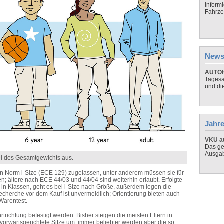
Inform
Fahrze
News
AUTOH
Tagesa
und di
Jahre
VKU au
Das ge
Ausga
tel des Gesamtgewichts aus.
en Norm i-Size (ECE 129) zugelassen, unter anderem müssen sie für
; ältere nach ECE 44/03 und 44/04 sind weiterhin erlaubt. Erfolgte
 in Klassen, geht es bei i-Size nach Größe, außerdem legen die
Recherche vor dem Kauf ist unvermeidlich; Orientierung bieten auch
 Warentest.
ichtung befestigt werden. Bisher steigen die meisten Eltern in
orwärtsgerichtete Sitze um; immer beliebter werden aber die so