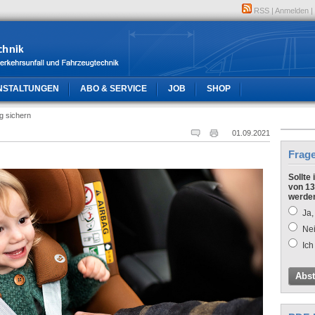
RSS
|
Anmelden
|
NSTALTUNGEN
ABO & SERVICE
JOB
SHOP
ig sichern
01.09.2021
Frag
Sollte
von 13
werde
Ja,
Nei
Ich
Abs