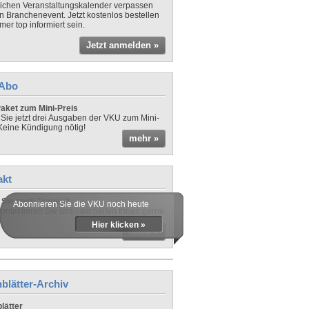
lichen Veranstaltungskalender verpassen
in Branchenevent. Jetzt kostenlos bestellen
er top informiert sein.
Jetzt anmelden »
-Abo
aket zum Mini-Preis
 Sie jetzt drei Ausgaben der VKU zum Mini-
 Keine Kündigung nötig!
mehr »
akt
Sie noch Fragen?
Abonnieren Sie die VKU noch heute
ontaktieren Sie uns - wir helfen Ihnen gerne
Hier klicken »
mehr »
blätter-Archiv
lätter