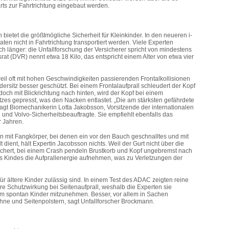
rts zur Fahrtrichtung eingebaut werden.
 bietet die größtmögliche Sicherheit für Kleinkinder. In den neueren i-
ten nicht in Fahrtrichtung transportiert werden. Viele Experten
h länger: die Unfallforschung der Versicherer spricht von mindestens
at (DVR) nennt etwa 18 Kilo, das entspricht einem Alter von etwa vier
eil oft mit hohen Geschwindigkeiten passierenden Frontalkollisionen
dersitz besser geschützt. Bei einem Frontalaufprall schleudert der Kopf
doch mit Blickrichtung nach hinten, wird der Kopf bei einem
tzes gepresst, was den Nacken entlastet. „Die am stärksten gefährdete
sagt Biomechanikerin Lotta Jakobsson, Vorsitzende der internationalen
und Volvo-Sicherheitsbeauftragte. Sie empfiehlt ebenfalls das
r Jahren.
n mit Fangkörper, bei denen ein vor den Bauch geschnalltes und mit
 dient, hält Expertin Jacobsson nichts. Weil der Gurt nicht über die
esichert, bei einem Crash pendeln Brustkorb und Kopf ungebremst nach
 Kindes die Aufprallenergie aufnehmen, was zu Verletzungen der
 für ältere Kinder zulässig sind. In einem Test des ADAC zeigten reine
e Schutzwirkung bei Seitenaufprall, weshalb die Experten sie
 um spontan Kinder mitzunehmen. Besser, vor allem in Sachen
lehne und Seitenpolstern, sagt Unfallforscher Brockmann.