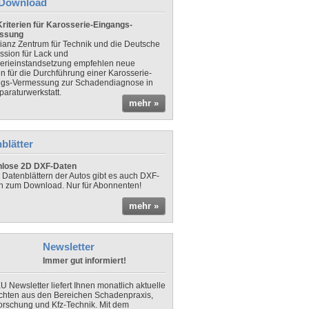
Download
riterien für Karosserie-Eingangs-
ssung
lianz Zentrum für Technik und die Deutsche
sion für Lack und
erieinstandsetzung empfehlen neue
en für die Durchführung einer Karosserie-
gs-Vermessung zur Schadendiagnose in
paraturwerkstatt.
mehr »
blätter
nlose 2D DXF-Daten
 Datenblättern der Autos gibt es auch DXF-
n zum Download. Nur für Abonnenten!
mehr »
Newsletter
Immer gut informiert!
U Newsletter liefert Ihnen monatlich aktuelle
chten aus den Bereichen Schadenpraxis,
forschung und Kfz-Technik. Mit dem