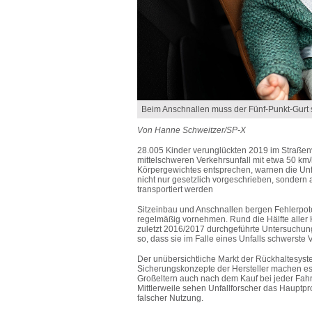
Beim Anschnallen muss der Fünf-Punkt-Gurt 
Von Hanne Schweitzer/SP-X
28.005 Kinder verunglückten 2019 im Straßenv
mittelschweren Verkehrsunfall mit etwa 50 km/
Körpergewichtes entsprechen, warnen die Unfa
nicht nur gesetzlich vorgeschrieben, sondern 
transportiert werden
Sitzeinbau und Anschnallen bergen Fehlerpoten
regelmäßig vornehmen. Rund die Hälfte aller Ki
zuletzt 2016/2017 durchgeführte Untersuchung
so, dass sie im Falle eines Unfalls schwerste
Der unübersichtliche Markt der Rückhaltesys
Sicherungskonzepte der Hersteller machen es ni
Großeltern auch nach dem Kauf bei jeder Fahrt
Mittlerweile sehen Unfallforscher das Haupt
falscher Nutzung.