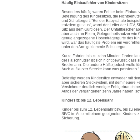
Häufig Einbaufehler von Kindersitzen
Besonders häufig waren Fehler beim Einbau von
Befestigung des Kindersitzes, die Nichtbenut
und Schultergurt. "Bei der Babyschale beispie
trotzdem gut aus", warnt der Leiter der UDV, S
Sitz aus dem Gurt lösen. Der Unfallforscher app
aber auch an Eltern, Gelegenheitsnutzer wie Gr
genug angezogene Hosenträgergurte des Kinde
wird, war das häufigste Problem ein verdrehter
unter den Arm geklemmte Schultergurt.
Kurze Fahrten bis zu zehn Minuten führten laut
der Falschnutzer ist sich nicht bewusst, dass s
Brockmann. Die andere Hälfte jedoch wolle für
Auch auf kurzer Strecke kann was passieren."
Befestigt werden Kindersitze entweder mit dem
aber sicheren Stecksystem, mit dem neuere Fah
Versicherer deutlich weniger Fehlgebrauch bei
Autos der vergangenen zehn Jahre haben Iso
Kindersitz bis 12. Lebensjahr
Kinder bis zum 12. Lebensjahr bzw. bis zu ei
StVO im Auto mit einem geeigneten Kindersitz g
Sicherung.