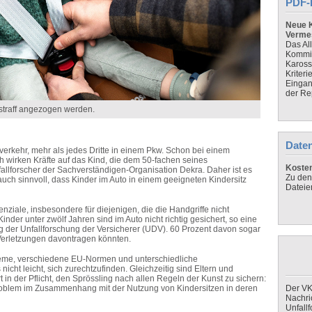
PDF-
Neue K
Verme
Das Al
Kommis
Kaross
Kriteri
Eingan
der Re
straff angezogen werden.
Daten
erkehr, mehr als jedes Dritte in einem Pkw. Schon bei einem
h wirken Kräfte auf das Kind, die dem 50-fachen seines
Koste
llforscher der Sachverständigen-Organisation Dekra. Daher ist es
Zu den
auch sinnvoll, dass Kinder im Auto in einem geeigneten Kindersitz
Dateie
ziale, insbesondere für diejenigen, die die Handgriffe nicht
nder unter zwölf Jahren sind im Auto nicht richtig gesichert, so eine
 der Unfallforschung der Versicherer (UDV). 60 Prozent davon sogar
 Verletzungen davontragen könnten.
teme, verschiedene EU-Normen und unterschiedliche
cht leicht, sich zurechtzufinden. Gleichzeitig sind Eltern und
 in der Pflicht, den Sprössling nach allen Regeln der Kunst zu sichern:
problem im Zusammenhang mit der Nutzung von Kindersitzen in deren
Der VK
Nachri
Unfall