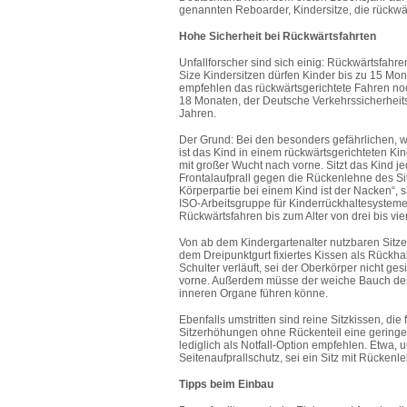
genannten Reboarder, Kindersitze, die rückwä
Hohe Sicherheit bei Rückwärtsfahrten
Unfallforscher sind sich einig: Rückwärtsfahren
Size Kindersitzen dürfen Kinder bis zu 15 Mona
empfehlen das rückwärtsgerichtete Fahren noc
18 Monaten, der Deutsche Verkehrssicherheitsr
Jahren.
Der Grund: Bei den besonders gefährlichen, w
ist das Kind in einem rückwärtsgerichteten Kin
mit großer Wucht nach vorne. Sitzt das Kind je
Frontalaufprall gegen die Rückenlehne des Si
Körperpartie bei einem Kind ist der Nacken“, 
ISO-Arbeitsgruppe für Kinderrückhaltesysteme 
Rückwärtsfahren bis zum Alter von drei bis vie
Von ab dem Kindergartenalter nutzbaren Sitze
dem Dreipunktgurt fixiertes Kissen als Rückhalt
Schulter verläuft, sei der Oberkörper nicht g
vorne. Außerdem müsse der weiche Bauch des
inneren Organe führen könne.
Ebenfalls umstritten sind reine Sitzkissen, die
Sitzerhöhungen ohne Rückenteil eine geringer
lediglich als Notfall-Option empfehlen. Etwa,
Seitenaufprallschutz, sei ein Sitz mit Rücken
Tipps beim Einbau