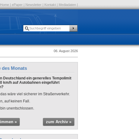
Home
|
ePaper
|
Newsletter
|
Kontakt
|
Mediadaten
|
06. August 2026
e des Monats
 in Deutschland ein generelles Tempolimit
0 km/h auf Autobahnen eingeführt
n?
 das wäre viel sicherer im Straßenverkehr.
n, auf keinen Fall.
 bin unentschlossen.
timmen »
zum Archiv »