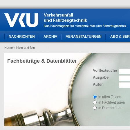
NACHRICHTEN
ARCHIV
VERANSTALTUNGEN
ABO & SER
Home
» Klein und fein
Fachbeiträge & Datenblätter
Volltextsuche
Ausgabe
Autor
in allen Texten
in Fachbeiträgen
in Datenblättern