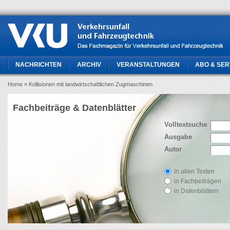
NACHRICHTEN
ARCHIV
VERANSTALTUNGEN
ABO & SER
Home
» Kollisionen mit landwirtschaftlichen Zugmaschinen
Fachbeiträge & Datenblätter
Volltextsuche
Ausgabe
Autor
in allen Texten
in Fachbeiträgen
in Datenblättern