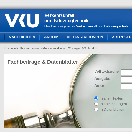
NACHRICHTEN
ARCHIV
VERANSTALTUNGEN
ABO & SER
Home
» Kollisionsversuch Mercedes-Benz 124 gegen VW Golf II
Fachbeiträge & Datenblätter
Volltextsuche
Ausgabe
Autor
in allen Texten
in Fachbeiträgen
in Datenblättern