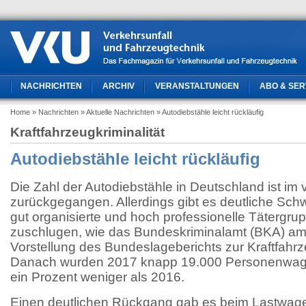
NACHRICHTEN
ARCHIV
VERANSTALTUNGEN
ABO & SER
Home
» Nachrichten
» Aktuelle Nachrichten
» Autodiebstähle leicht rückläufig
Kraftfahrzeugkriminalität
Autodiebstähle leicht rückläufig
Die Zahl der Autodiebstähle in Deutschland ist im v
zurückgegangen. Allerdings gibt es deutliche Schw
gut organisierte und hoch professionelle Tätergr
zuschlugen, wie das Bundeskriminalamt (BKA) am 
Vorstellung des Bundeslageberichts zur Kraftfahrzeu
Danach wurden 2017 knapp 19.000 Personenwage
ein Prozent weniger als 2016.
Einen deutlichen Rückgang gab es beim Lastwagen