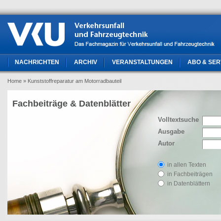
NACHRICHTEN
ARCHIV
VERANSTALTUNGEN
ABO & SER
Home
» Kunststoffreparatur am Motorradbauteil
Fachbeiträge & Datenblätter
Volltextsuche
Ausgabe
Autor
in allen Texten
in Fachbeiträgen
in Datenblättern