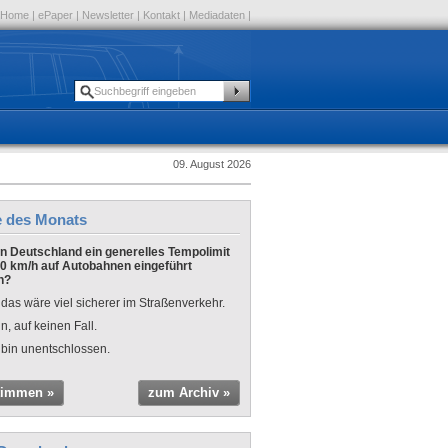
Home
|
ePaper
|
Newsletter
|
Kontakt
|
Mediadaten
|
09. August 2026
e des Monats
 in Deutschland ein generelles Tempolimit
0 km/h auf Autobahnen eingeführt
n?
 das wäre viel sicherer im Straßenverkehr.
n, auf keinen Fall.
 bin unentschlossen.
timmen »
zum Archiv »