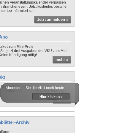
lichen Veranstaltungskalender verpassen
in Branchenevent. Jetzt kostenlos bestellen
er top informiert sein.
Jetzt anmelden »
-Abo
aket zum Mini-Preis
 Sie jetzt drei Ausgaben der VKU zum Mini-
 Keine Kündigung nötig!
mehr »
akt
Sie noch Fragen?
Abonnieren Sie die VKU noch heute
ontaktieren Sie uns - wir helfen Ihnen gerne
Hier klicken »
mehr »
blätter-Archiv
lätter