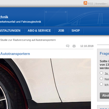
RSS
|
Anmelden
|
NSTALTUNGEN
ABO & SERVICE
JOB
SHOP
 Studie zur Radverzurrung auf Autotransportern
12.10.2018
Frag
 Autotransportern
Sollte
von 13
werde
Ja,
Nei
Ich
Abs