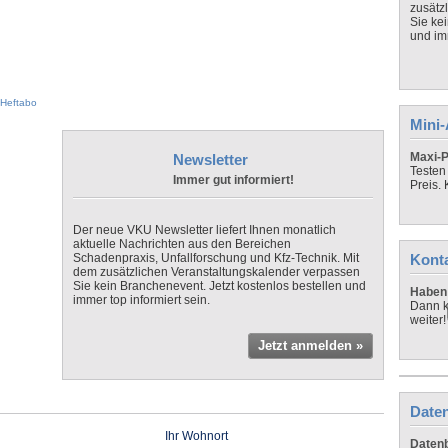
zusätz
Sie ke
und imm
Heftabo
Mini
Maxi-P
Newsletter
Testen
Immer gut informiert!
Preis.
Der neue VKU Newsletter liefert Ihnen monatlich
aktuelle Nachrichten aus den Bereichen
Schadenpraxis, Unfallforschung und Kfz-Technik. Mit
Kont
dem zusätzlichen Veranstaltungskalender verpassen
Sie kein Branchenevent. Jetzt kostenlos bestellen und
Haben 
immer top informiert sein.
Dann k
weiter!
Jetzt anmelden »
Daten
Ihr Wohnort
Datenb