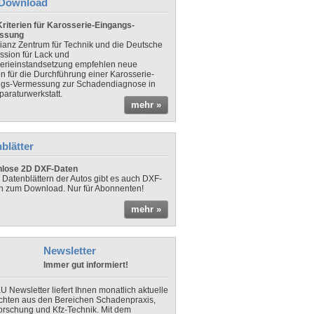
Download
riterien für Karosserie-Eingangs-
ssung
lianz Zentrum für Technik und die Deutsche
sion für Lack und
erieinstandsetzung empfehlen neue
en für die Durchführung einer Karosserie-
gs-Vermessung zur Schadendiagnose in
paraturwerkstatt.
mehr »
blätter
nlose 2D DXF-Daten
 Datenblättern der Autos gibt es auch DXF-
n zum Download. Nur für Abonnenten!
mehr »
Newsletter
Immer gut informiert!
U Newsletter liefert Ihnen monatlich aktuelle
chten aus den Bereichen Schadenpraxis,
forschung und Kfz-Technik. Mit dem