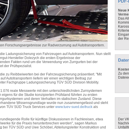
PDF-
Neue K
Verme
Das Al
Kommis
Kaross
Kriteri
Eingan
der Re
en Forschungsergebnisse zur Radverzurrung auf Autotransportern.
die Ladungssicherung von Fahrzeugen auf Autotransportern. Nun stellt
ut-Hersteller Dolezych die ersten Ergebnisse der
Daten
renden Fakten rund um die Verwendung von Zurrgurten bei der
et der Prüfspezialist.
Koste
Zu den
die zu Reibbeiwerten bei der Fahrzeugsicherung präsentiert. "Mit
Dateie
uf Autotransportern liefern wir einen wichtigen Beitrag zur
Leiter Fachgruppe Ladungssicherung TÜV SÜD Division Mobility.
1.076 reale Messwerte mit den unterschiedlichsten Zurrsystemen
igens für die Studie konzipierten Prüfstand führten zu ersten
rrgurtsystemen und deren Verhalten im statischen Zustand. Diese
 vorhandene Wissensgrundlage wurde nun zusammengefasst und steht
en von TÜV SÜD Truck Services unter
www.tuev-sued.de/truck
als
undlegende Rolle für künftige Diskussionen in Fachkreisen, etwa
Der VK
werke für die Praxis herunterbrechen werden", sagen Markus
Nachri
g bei TÜV SÜD und Uwe Schöbel, Abteilungsleiter Konstruktion und
Unfall