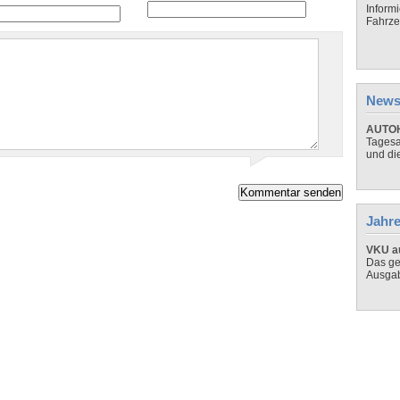
Inform
Fahrze
News
AUTOH
Tagesa
und di
Jahre
VKU au
Das ge
Ausga