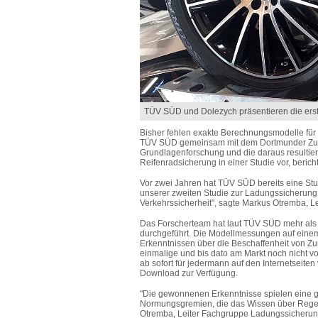
TÜV SÜD und Dolezych präsentieren die erst
Bisher fehlen exakte Berechnungsmodelle für 
TÜV SÜD gemeinsam mit dem Dortmunder Zurrg
Grundlagenforschung und die daraus resultie
Reifenradsicherung in einer Studie vor, bericht
Vor zwei Jahren hat TÜV SÜD bereits eine Stu
unserer zweiten Studie zur Ladungssicherung a
Verkehrssicherheit", sagte Markus Otremba, 
Das Forscherteam hat laut TÜV SÜD mehr als 
durchgeführt. Die Modellmessungen auf einem e
Erkenntnissen über die Beschaffenheit von Zu
einmalige und bis dato am Markt noch nicht
ab sofort für jedermann auf den Internetseit
Download zur Verfügung.
"Die gewonnenen Erkenntnisse spielen eine gr
Normungsgremien, die das Wissen über Regel
Otremba, Leiter Fachgruppe Ladungssicherun