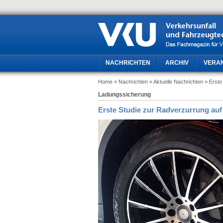
NACHRICHTEN
ARCHIV
VERA
Home
» Nachrichten
» Aktuelle Nachrichten
» Erste
Ladungssicherung
Erste Studie zur Radverzurrung auf