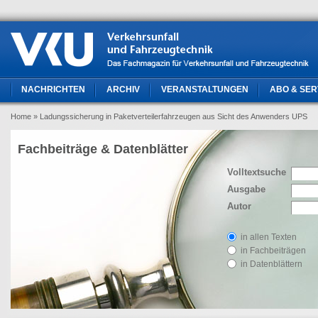
NACHRICHTEN
ARCHIV
VERANSTALTUNGEN
ABO & SER
Home
» Ladungssicherung in Paketverteilerfahrzeugen aus Sicht des Anwenders UPS
Fachbeiträge & Datenblätter
Volltextsuche
Ausgabe
Autor
in allen Texten
in Fachbeiträgen
in Datenblättern