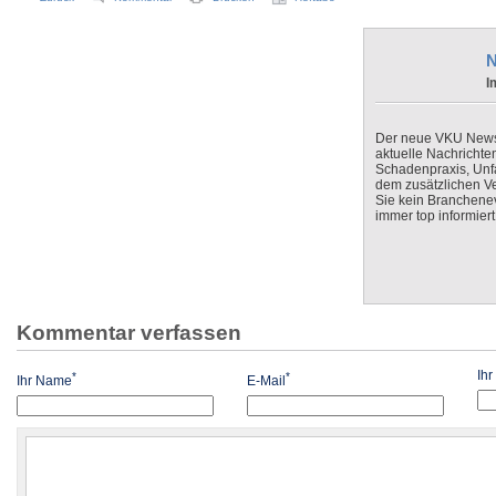
N
I
Der neue VKU Newsle
aktuelle Nachrichte
Schadenpraxis, Unfa
dem zusätzlichen V
Sie kein Branchenev
immer top informiert
Kommentar verfassen
Ih
*
*
Ihr Name
E-Mail