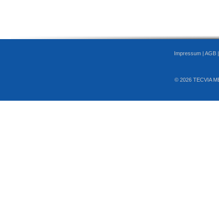
Impressum
|
AGB
© 2026 TECVIA M