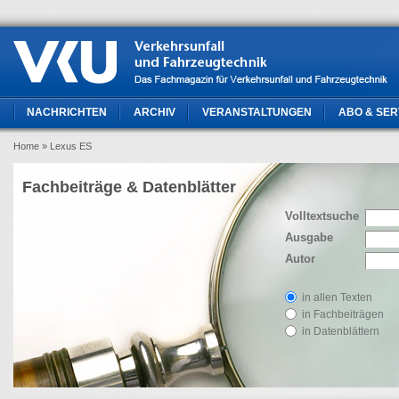
NACHRICHTEN
ARCHIV
VERANSTALTUNGEN
ABO & SER
Home
» Lexus ES
Fachbeiträge & Datenblätter
Volltextsuche
Ausgabe
Autor
in allen Texten
in Fachbeiträgen
in Datenblättern