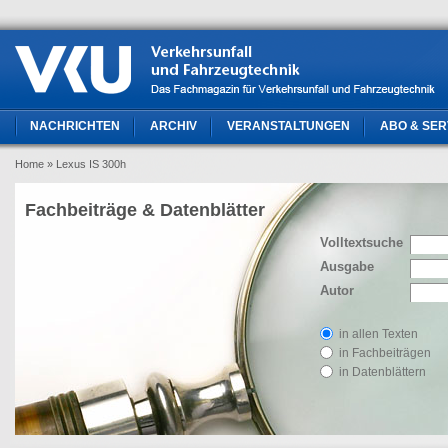
NACHRICHTEN
ARCHIV
VERANSTALTUNGEN
ABO & SER
Home
» Lexus IS 300h
Fachbeiträge & Datenblätter
Volltextsuche
Ausgabe
Autor
in allen Texten
in Fachbeiträgen
in Datenblättern