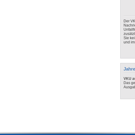
Der VK
Nachri
Unfall
zusätz
Sie ke
und imm
Jahre
VKU au
Das ge
Ausga