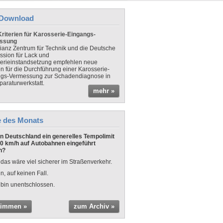
Download
riterien für Karosserie-Eingangs-
ssung
lianz Zentrum für Technik und die Deutsche
sion für Lack und
erieinstandsetzung empfehlen neue
en für die Durchführung einer Karosserie-
gs-Vermessung zur Schadendiagnose in
paraturwerkstatt.
mehr »
e des Monats
 in Deutschland ein generelles Tempolimit
0 km/h auf Autobahnen eingeführt
n?
 das wäre viel sicherer im Straßenverkehr.
n, auf keinen Fall.
 bin unentschlossen.
timmen »
zum Archiv »