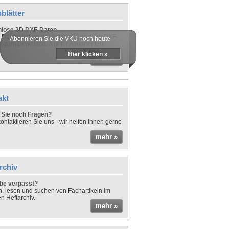
blätter
nlose 2D DXF-Daten
 Datenblättern der Autos gibt es auch DXF-
Abonnieren Sie die VKU noch heute
n zum Download. Nur für Abonnenten!
Hier klicken »
mehr »
akt
Sie noch Fragen?
ontaktieren Sie uns - wir helfen Ihnen gerne
mehr »
rchiv
be verpasst?
rn, lesen und suchen von Fachartikeln im
en Heftarchiv.
mehr »