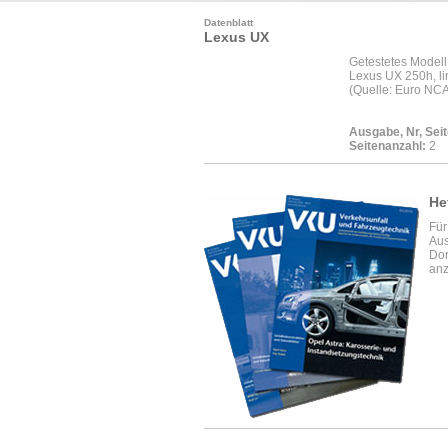
Datenblatt
Lexus UX
Getestetes Modell
Lexus UX 250h, li
(Quelle: Euro NC
Ausgabe, Nr, Seit
Seitenanzahl:
2
He
Für
Aus
Dor
anz