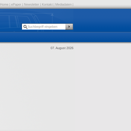
Home
|
ePaper
|
Newsletter
|
Kontakt
|
Mediadaten
|
07. August 2026