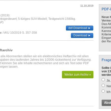
11.10.2019
PDF-
 (2019):
Neue K
nksgesteuert; 5-türiges SUV-Modell; Testgewicht 1580kg.
Verme
AP)
Das Al
Kommis
dxf-Download ►
Kaross
e:
VKU 10/2019 S. 357-358
Kriteri
Download ►
Eingan
der Re
ftarchiv
 alle Abonnenten stellen wir ein elektronisches Heftarchiv mit allen
Frag
gaben des laufenden Jahres bis 1/2006 rückwirkend zur Verfügung.
t können Sie alle Inhalte recherchieren und sich als Text oder PDF
eigen lassen.
Sollte
von 13
Weiter zum Archiv »
werde
Ja,
Nei
Ich
Abs