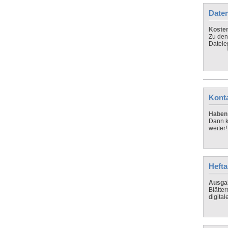
Daten
Koste
Zu den
Dateie
Kont
Haben 
Dann k
weiter!
Hefta
Ausga
Blätte
digital