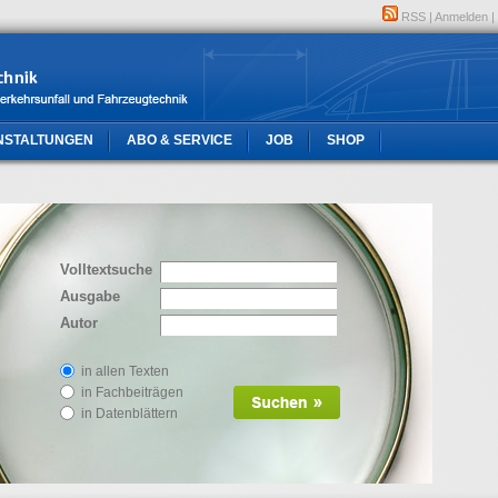
RSS
|
Anmelden
|
NSTALTUNGEN
ABO & SERVICE
JOB
SHOP
Volltextsuche
Ausgabe
Autor
in allen Texten
in Fachbeiträgen
in Datenblättern