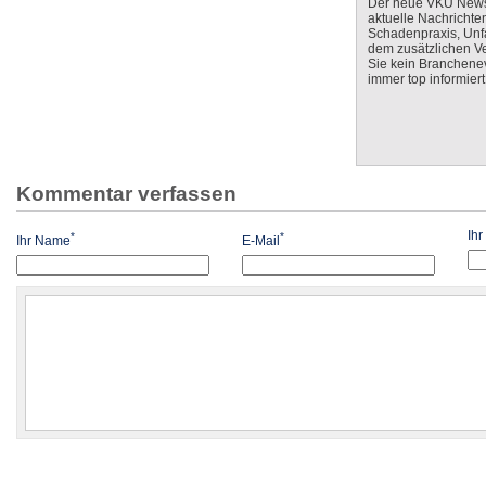
Der neue VKU Newsle
aktuelle Nachrichte
Schadenpraxis, Unfa
dem zusätzlichen V
Sie kein Branchenev
immer top informiert
Kommentar verfassen
Ih
*
*
Ihr Name
E-Mail