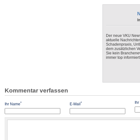
N
I
Der neue VKU Newsle
aktuelle Nachrichte
Schadenpraxis, Unfa
dem zusätzlichen V
Sie kein Branchenev
immer top informiert
Kommentar verfassen
Ih
*
*
Ihr Name
E-Mail