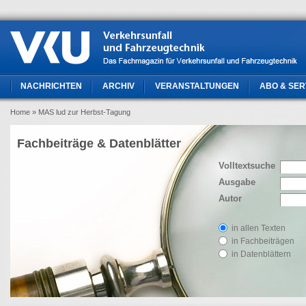
NACHRICHTEN
ARCHIV
VERANSTALTUNGEN
ABO & SER
Home
» MAS lud zur Herbst-Tagung
Fachbeiträge & Datenblätter
Volltextsuche
Ausgabe
Autor
in allen Texten
in Fachbeiträgen
in Datenblättern