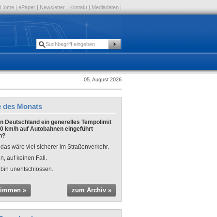
Home
|
ePaper
|
Newsletter
|
Kontakt
|
Mediadaten
|
05. August 2026
e des Monats
 in Deutschland ein generelles Tempolimit
0 km/h auf Autobahnen eingeführt
n?
 das wäre viel sicherer im Straßenverkehr.
n, auf keinen Fall.
 bin unentschlossen.
timmen »
zum Archiv »