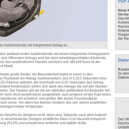
PDF-
Neue K
Verme
Das Al
Kommis
Kaross
Kriteri
Eingan
der Re
en Autokindersitz mit integriertem Airbag an.
r den weltweit ersten Autokindersitz mit einem integrierten Airbagsystem
s sich öffnenden Airbags wird bei dem vorwärtsgerichteten Kindersitz
Daten
as den empfindlichen Nacken schützen soll. Mit 649 Euro ist der
am Markt.
Koste
Zu den
timeter große Kinder. Als Besonderheit bietet er einen in den
Dateie
 der Rückseite ein Airbag-Auslösesystem, das in 0,015 Sekunden eine
CO2-Patrone aktiviert, die innerhalb von 0,05 Sekunden den Airbag
Standard-Kindersitzen sollen sich dank des Airbags die auf den Nacken
eren. Der Nacken gilt als die am stärksten gefährdete Körperpartie bei
n noch nicht ausreichend ausgebildet, zum anderen ist der Kopf eines
ortional viel schwerer und größer. Bei einem Frontalaufprall
ach vorne. Vor allem bei kleinen Kindern (bis vier Jahre) empfehlen
ärtsgerichteter Kindersitze.
im AxissFix Air übrigens nicht, denn eine Sekunde nach dem Aufprall
ie in verschiedenen Designs erhältliche Maxi-Cosi-Neuheit entspricht
Der VK
ung (R129) und erlaubt eine einfache und stabile Isofix-
Nachri
Unfall