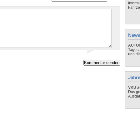
Inform
Fahrze
News
AUTOH
Tagesa
und di
Jahre
VKU au
Das ge
Ausga