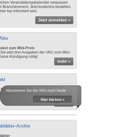
lichen Veranstaltungskalender verpassen
in Branchenevent. Jetzt kostenlos bestellen
er top informiert sein.
Jetzt anmelden »
-Abo
aket zum Mini-Preis
 Sie jetzt drei Ausgaben der VKU zum Mini-
 Keine Kündigung nötig!
mehr »
akt
Sie noch Fragen?
Abonnieren Sie die VKU noch heute
ontaktieren Sie uns - wir helfen Ihnen gerne
Hier klicken »
mehr »
blätter-Archiv
lätter