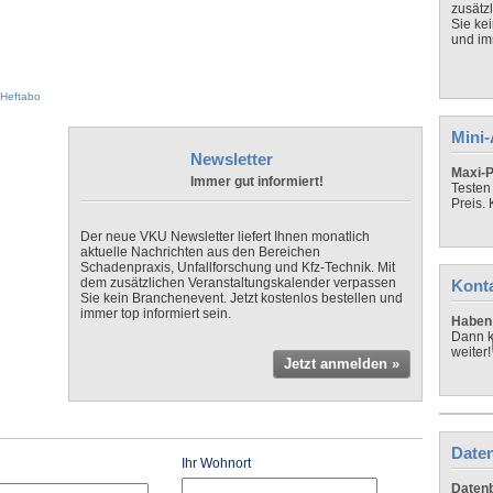
zusätz
Sie ke
und imm
Heftabo
Mini
Newsletter
Maxi-P
Immer gut informiert!
Testen
Preis.
Der neue VKU Newsletter liefert Ihnen monatlich
aktuelle Nachrichten aus den Bereichen
Schadenpraxis, Unfallforschung und Kfz-Technik. Mit
dem zusätzlichen Veranstaltungskalender verpassen
Kont
Sie kein Branchenevent. Jetzt kostenlos bestellen und
immer top informiert sein.
Haben 
Dann k
weiter!
Jetzt anmelden »
Daten
Ihr Wohnort
Datenb