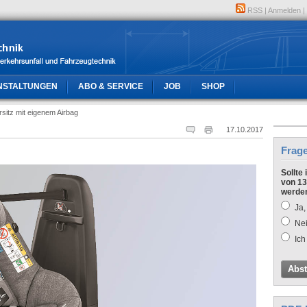
RSS
|
Anmelden
|
NSTALTUNGEN
ABO & SERVICE
JOB
SHOP
rsitz mit eigenem Airbag
17.10.2017
Frag
Sollte
von 13
werde
Ja,
Nei
Ich
Abs