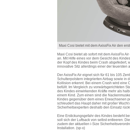
Maxi Cosi bietet mit dem AxissFix Air den erst
Maxi Cosi bietet ab sofort mit dem AxissFix Ai
an. Mit Hilfe eines vor dem Gesicht des Kinde
der Kopf des Kindes beim Crash abgefedert, w
innovative Sitz allerdings einer der teuersten 
Der AxissFix Air eignet sich für 61 bis 105 Zen
Schulterpolstern integrierten Airbag sowie in
Kollision erkennt. Bei einem Crash wird eine 
befüllt. Im Vergleich zu vorwärtsgerichteten 
des Kindes einwirkenden Kräfte mehr als halbi
einem Kind. Zum einen sind die Nackenmuskel
Kindes gegenüber dem eines Erwachsenen prop
schleudert das Haupt daher mit großer Wucht n
Sicherheitsexperten deshalb den Einsatz rückw
Eine Erstickungsgefahr des Kindes besteht be
soll sich der Luftsack von selbst entleeren. D
zudem der aktuellen i-Size Sicherheitsverordn
Installation. (sp-x)