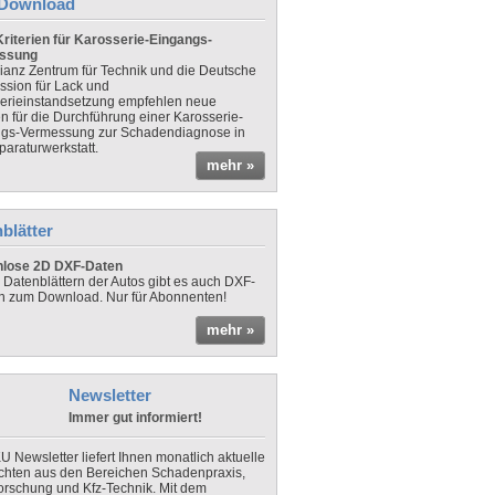
Download
riterien für Karosserie-Eingangs-
ssung
lianz Zentrum für Technik und die Deutsche
sion für Lack und
erieinstandsetzung empfehlen neue
en für die Durchführung einer Karosserie-
gs-Vermessung zur Schadendiagnose in
paraturwerkstatt.
mehr »
blätter
nlose 2D DXF-Daten
 Datenblättern der Autos gibt es auch DXF-
n zum Download. Nur für Abonnenten!
mehr »
Newsletter
Immer gut informiert!
U Newsletter liefert Ihnen monatlich aktuelle
chten aus den Bereichen Schadenpraxis,
forschung und Kfz-Technik. Mit dem