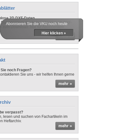
blätter
nlose 2D DXF-Daten
 Datenblättern der Autos gibt es auch DXF-
Abonnieren Sie die VKU noch heute
n zum Download. Nur für Abonnenten!
Hier klicken »
mehr »
akt
Sie noch Fragen?
ontaktieren Sie uns - wir helfen Ihnen gerne
mehr »
rchiv
be verpasst?
rn, lesen und suchen von Fachartikeln im
en Heftarchiv.
mehr »