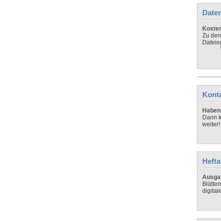
Daten
Koste
Zu den
Dateie
Kont
Haben 
Dann k
weiter!
Hefta
Ausga
Blätte
digital