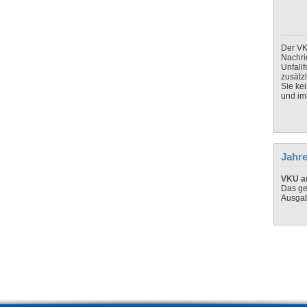
Der VK
Nachri
Unfall
zusätz
Sie ke
und imm
Jahre
VKU au
Das ge
Ausga