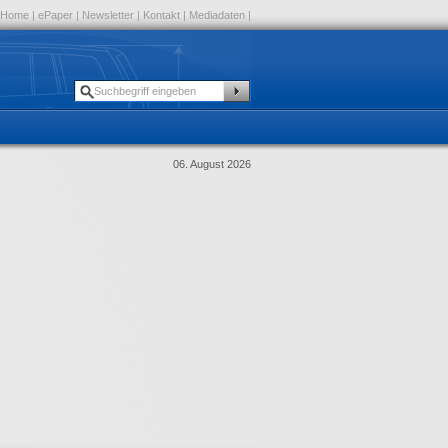
Home
|
ePaper
|
Newsletter
|
Kontakt
|
Mediadaten
|
06. August 2026