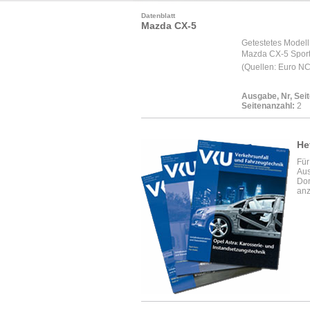
Datenblatt
Mazda CX-5
Getestetes Modell
Mazda CX-5 Sports
(Quellen: Euro N
Ausgabe, Nr, Seit
Seitenanzahl:
2
He
Für
Aus
Dor
anz