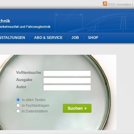
RSS
|
Anmelden
|
NSTALTUNGEN
ABO & SERVICE
JOB
SHOP
Volltextsuche
Ausgabe
Autor
in allen Texten
in Fachbeiträgen
in Datenblättern