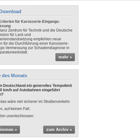
Download
riterien für Karosserie-Eingangs-
ssung
lianz Zentrum für Technik und die Deutsche
sion für Lack und
erieinstandsetzung empfehlen neue
en für die Durchführung einer Karosserie-
gs-Vermessung zur Schadendiagnose in
paraturwerkstatt.
mehr »
e des Monats
 in Deutschland ein generelles Tempolimit
0 km/h auf Autobahnen eingeführt
n?
 das wäre viel sicherer im Straßenverkehr.
n, auf keinen Fall.
 bin unentschlossen.
timmen »
zum Archiv »