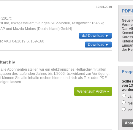
12.04.2019
PDF-
 (2017):
Neue K
Line, linksgesteuert, 5-türiges SUV-Modell, Testgewicht 1645 kg.
Verme
CAP und Mazda Motors (Deutschland) GmbH)
Das Al
Kommis
dxf-Download ►
Kaross
e:
VKU 04/2019 S. 159-160
Kriteri
Download ►
Eingan
der Re
ftarchiv
 alle Abonnenten stellen wir ein elektronisches Heftarchiv mit allen
Frag
gaben des laufenden Jahres bis 1/2006 rückwirkend zur Verfügung.
t können Sie alle Inhalte recherchieren und sich als Text oder PDF
Sollte
eigen lassen.
von 13
werde
Weiter zum Archiv »
Ja,
Nei
Ich
Abs