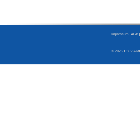
Impressum
|
AGB
© 2026 TECVIA M