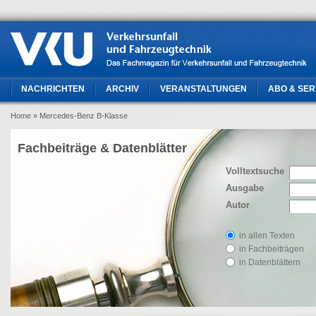
NACHRICHTEN
ARCHIV
VERANSTALTUNGEN
ABO & SER
Home
» Mercedes-Benz B-Klasse
Fachbeiträge & Datenblätter
Volltextsuche
Ausgabe
Autor
in allen Texten
in Fachbeiträgen
in Datenblättern