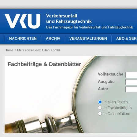
NACHRICHTEN
ARCHIV
VERANSTALTUNGEN
ABO & SER
Home
» Mercedes-Benz Citan Kombi
Fachbeiträge & Datenblätter
Volltextsuche
Ausgabe
Autor
in allen Texten
in Fachbeiträgen
in Datenblättern