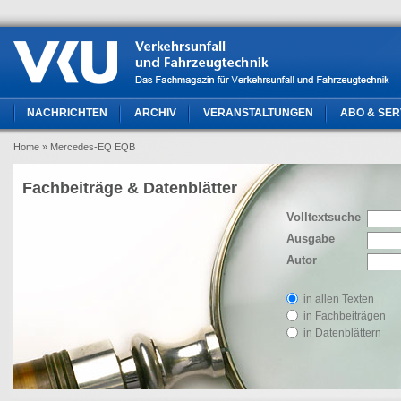
NACHRICHTEN
ARCHIV
VERANSTALTUNGEN
ABO & SER
Home
» Mercedes-EQ EQB
Fachbeiträge & Datenblätter
Volltextsuche
Ausgabe
Autor
in allen Texten
in Fachbeiträgen
in Datenblättern