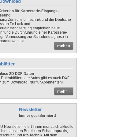
Download
riterien für Karosserie-Eingangs-
ssung
lianz Zentrum für Technik und die Deutsche
sion für Lack und
erieinstandsetzung empfehlen neue
en für die Durchführung einer Karosserie-
gs-Vermessung zur Schadendiagnose in
paraturwerkstatt.
mehr »
blätter
nlose 2D DXF-Daten
 Datenblättern der Autos gibt es auch DXF-
n zum Download. Nur für Abonnenten!
mehr »
Newsletter
Immer gut informiert!
U Newsletter liefert Ihnen monatlich aktuelle
chten aus den Bereichen Schadenpraxis,
forschung und Kfz-Technik. Mit dem