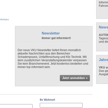
Inform
Fahrze
Heftabo
News
Newsletter
AUTOH
Immer gut informiert!
Tagesa
und di
Der neue VKU Newsletter liefert Ihnen monatlich
aktuelle Nachrichten aus den Bereichen
Schadenpraxis, Unfallforschung und Kfz-Technik. Mit
Jahre
dem zusätzlichen Veranstaltungskalender verpassen
Sie kein Branchenevent. Jetzt kostenlos bestellen und
immer top informiert sein.
VKU au
Das ge
Ausga
Jetzt anmelden »
Ihr Wohnort