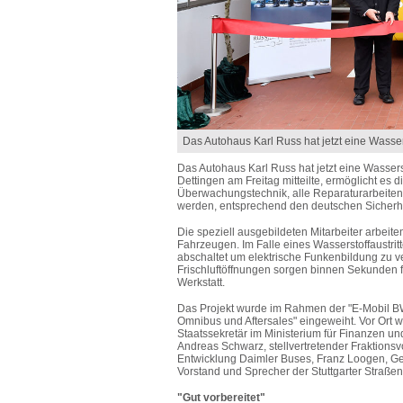
Das Autohaus Karl Russ hat jetzt eine Wasser
Das Autohaus Karl Russ hat jetzt eine Wassers
Dettingen am Freitag mitteilte, ermöglicht es
Überwachungstechnik, alle Reparaturarbeiten 
werden, entsprechend den deutschen Sicherh
Die speziell ausgebildeten Mitarbeiter arbeit
Fahrzeugen. Im Falle eines Wasserstoffaustritt
abschaltet um elektrische Funkenbildung zu 
Frischluftöffnungen sorgen binnen Sekunden fü
Werkstatt.
Das Projekt wurde im Rahmen der "E-Mobil BW
Omnibus und Aftersales" eingeweiht. Vor Ort wa
Staatssekretär im Ministerium für Finanzen u
Andreas Schwarz, stellvertretender Fraktions
Entwicklung Daimler Buses, Franz Loogen, Ge
Vorstand und Sprecher der Stuttgarter Straße
"Gut vorbereitet"