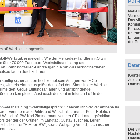
PDF-
Neue K
Verme
Das Al
Kommis
Kaross
Kriteri
Eingan
der Re
stoff-Werkstatt eingeweiht.
toff-Werkstatt eingeweiht. Wie der Mercedes-Händler mit Sitz in
 die über 70.000 Euro teure Werkstattausrüstung und
Daten
an Brennstoffzellen-Fahrzeugen die mit Wasserstoff betrieben
eitsauflagen durchzuführen.
Koste
Zu den
en künftig sicher an den hochkomplexen Anlagen von F-Cell
Dateie
es, wird ein Alarm ausgelöst der sofort den Strom in der Werkstatt
vermeiden. Große Lüftungsanlagen und aufspringende
r einen kompletten Austausch der kontaminierten Luft in der
"-Veranstaltung "Werkstattgespräch: Chancen innovativer Antriebe im
ren Vertretern aus Politik und Wirtschaft, darunter Peter Hofelich,
nd Wirtschaft BW, Karl Zimmermann von der CDU-Landtagsfraktion,
vorsitzender der Grünen im Landtag, Gustav Tuschen, Leiter
schäftsführer "E-Mobil BW", sowie Wolfgang Arnold, Technischer
nbahn AG.
Der VK
Nachri
Unfall