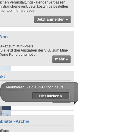
lichen Veranstaltungskalender verpassen
in Branchenevent. Jetzt kostenlos bestellen
er top informiert sein.
Jetzt anmelden »
-Abo
aket zum Mini-Preis
 Sie jetzt drei Ausgaben der VKU zum Mini-
 Keine Kündigung nötig!
mehr »
akt
Sie noch Fragen?
Abonnieren Sie die VKU noch heute
ontaktieren Sie uns - wir helfen Ihnen gerne
Hier klicken »
mehr »
blätter-Archiv
lätter