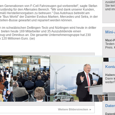
zusätz
Sie ke
den Generationen von F-Cell Fahrzeugen gut vorbereitet", sagte Stefan
und imm
uständig für den Aftersales Bereich. "Wir sind dank unserer Kunden,
emäß Herstellervorgaben zu betreuen." Das Autohaus betreibt am
ine "Bus World" der Daimler Evobus Marken, Mercedes und Setra, in der
ffzellen-Busse gewartet und repariert werden können.
n im schwäbischen Dettingen-Teck und Nürtingen wird heute in dritter
n bieten heute 169 Mitarbeiter und 35 Auszubildende einen
Mini
zeug und Omnibus an. Die gesamte Unternehmensgruppe hat 230
 120 Millionen Euro. (se)
Maxi-P
Testen
Preis.
Kont
Haben 
Dann k
weiter!
Daten
Weitere Bilderstrecken ►
Datenb