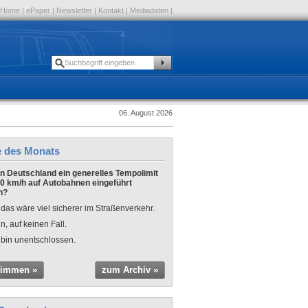
Home
|
ePaper
|
Newsletter
|
Kontakt
|
Mediadaten
|
06. August 2026
e des Monats
 in Deutschland ein generelles Tempolimit
0 km/h auf Autobahnen eingeführt
n?
 das wäre viel sicherer im Straßenverkehr.
n, auf keinen Fall.
 bin unentschlossen.
timmen »
zum Archiv »