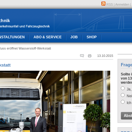
RSS
|
Anmelden
|
NSTALTUNGEN
ABO & SERVICE
JOB
SHOP
Russ eröffnet Wasserstoff-Werkstatt
13.10.2015
Frag
kstatt
Sollte
von 13
werde
Ja,
Nei
Ich
Abs