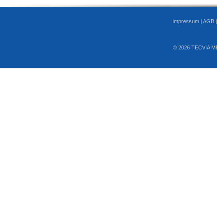
Impressum
|
AGB
© 2026 TECVIA M